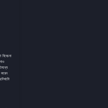
া বিবেচনা
 নাও
তিমধ্যে
র করেন
ছোটখাটো