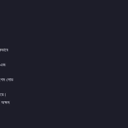
কভাবে
 এবং
 গেম লোড
পারে।
 অক্ষম