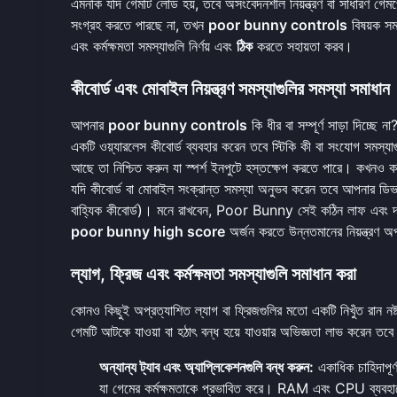
এমনকি যদি গেমটি লোড হয়, তবে অসংবেদনশীল নিয়ন্ত্রণ বা সাধারণ গেম
সংগ্রহ করতে পারছে না, তখন
poor bunny controls
বিষয়ক সমস
এবং কর্মক্ষমতা সমস্যাগুলি নির্ণয় এবং
ঠিক
করতে সহায়তা করব।
কীবোর্ড এবং মোবাইল নিয়ন্ত্রণ সমস্যাগুলির সমস্যা সমাধান
আপনার
poor bunny controls
কি ধীর বা সম্পূর্ণ সাড়া দিচ্ছে
একটি ওয়্যারলেস কীবোর্ড ব্যবহার করেন তবে স্টিকি কী বা সংযোগ সমস্যাগ
আছে তা নিশ্চিত করুন যা স্পর্শ ইনপুটে হস্তক্ষেপ করতে পারে। কখনও 
যদি কীবোর্ড বা মোবাইল সংক্রান্ত সমস্যা অনুভব করেন তবে আপনার ডিভাই
বাহ্যিক কীবোর্ড)। মনে রাখবেন, Poor Bunny সেই কঠিন লাফ এবং দ্রুত
poor bunny high score
অর্জন করতে উন্নতমানের নিয়ন্ত্রণ অপ
ল্যাগ, ফ্রিজ এবং কর্মক্ষমতা সমস্যাগুলি সমাধান করা
কোনও কিছুই অপ্রত্যাশিত ল্যাগ বা ফ্রিজগুলির মতো একটি নিখুঁত রান
গেমটি আটকে যাওয়া বা হঠাৎ বন্ধ হয়ে যাওয়ার অভিজ্ঞতা লাভ করেন তবে 
অন্যান্য ট্যাব এবং অ্যাপ্লিকেশনগুলি বন্ধ করুন:
একাধিক চাহিদাপূর্
যা গেমের কর্মক্ষমতাকে প্রভাবিত করে। RAM এবং CPU ব্যবহার