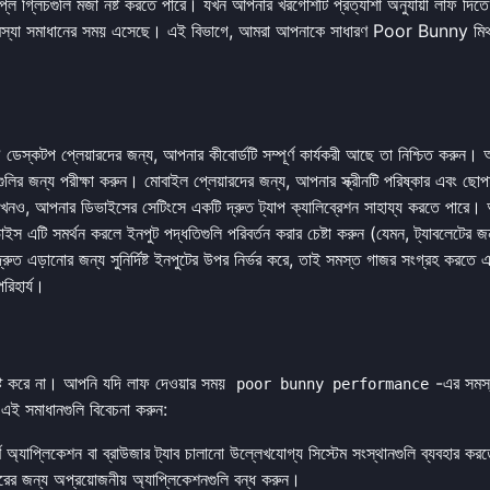
প্লে গ্লিচগুলি মজা নষ্ট করতে পারে। যখন আপনার খরগোশটি প্রত্যাশা অনুযায়ী লাফ দিতে
্যা সমাধানের সময় এসেছে। এই বিভাগে, আমরা আপনাকে সাধারণ Poor Bunny মিথস্ক্
 না? ডেস্কটপ প্লেয়ারদের জন্য, আপনার কীবোর্ডটি সম্পূর্ণ কার্যকরী আছে তা নিশ্চিত করুন।
ুলির জন্য পরীক্ষা করুন। মোবাইল প্লেয়ারদের জন্য, আপনার স্ক্রীনটি পরিষ্কার এবং ছোপ
কখনও, আপনার ডিভাইসের সেটিংসে একটি দ্রুত ট্যাপ ক্যালিব্রেশন সাহায্য করতে পারে।
স এটি সমর্থন করলে ইনপুট পদ্ধতিগুলি পরিবর্তন করার চেষ্টা করুন (যেমন, ট্যাবলেটের জ
 এড়ানোর জন্য সুনির্দিষ্ট ইনপুটের উপর নির্ভর করে, তাই সমস্ত গাজর সংগ্রহ করতে 
রিহার্য।
 নষ্ট করে না। আপনি যদি লাফ দেওয়ার সময়
-এর সমস
poor bunny performance
এই সমাধানগুলি বিবেচনা করুন:
ণ অ্যাপ্লিকেশন বা ব্রাউজার ট্যাব চালানো উল্লেখযোগ্য সিস্টেম সংস্থানগুলি ব্যবহার করত
ের জন্য অপ্রয়োজনীয় অ্যাপ্লিকেশনগুলি বন্ধ করুন।