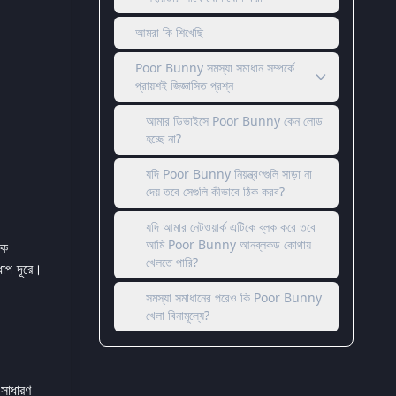
আমরা কি শিখেছি
Poor Bunny সমস্যা সমাধান সম্পর্কে
প্রায়শই জিজ্ঞাসিত প্রশ্ন
আমার ডিভাইসে Poor Bunny কেন লোড
হচ্ছে না?
যদি Poor Bunny নিয়ন্ত্রণগুলি সাড়া না
দেয় তবে সেগুলি কীভাবে ঠিক করব?
যদি আমার নেটওয়ার্ক এটিকে ব্লক করে তবে
আমি Poor Bunny আনব্লকড কোথায়
কে
খেলতে পারি?
ধাপ দূরে।
সমস্যা সমাধানের পরেও কি Poor Bunny
খেলা বিনামূল্যে?
 সাধারণ