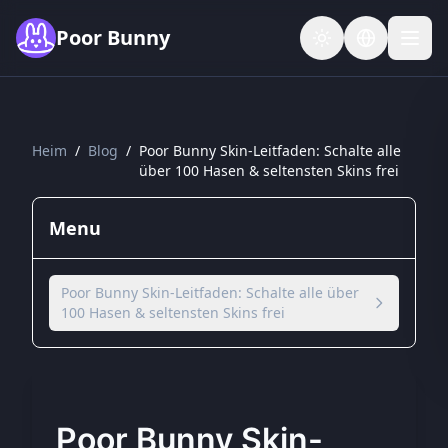
Skip to main content
Poor Bunny
Heim
/
Blog
/
Poor Bunny Skin-Leitfaden: Schalte alle
über 100 Hasen & seltensten Skins frei
Menu
Poor Bunny Skin-Leitfaden: Schalte alle über
100 Hasen & seltensten Skins frei
Poor Bunny Skin-