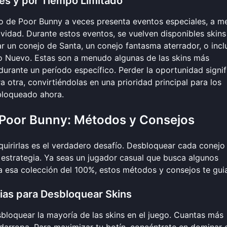
es y por Tiempo Limitado
o de Poor Bunny a veces presenta eventos especiales, a 
idad. Durante estos eventos, se vuelven disponibles skins
ar un conejo de Santa, un conejo fantasma aterrador, o incl
ño Nuevo. Estas son a menudo algunas de las skins más
rante un período específico. Perder la oportunidad signif
 otra, convirtiéndolas en una prioridad principal para los
bloqueado ahora
.
 Poor Bunny: Métodos y Consejos
quirirlas es el verdadero desafío. Desbloquear cada conejo
y estrategia. Ya seas un jugador casual que busca algunos
a esa colección del 100%, estos métodos y consejos te gui
ias para Desbloquear Skins
bloquear la mayoría de las skins en el juego. Cuantas más