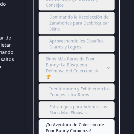
ido
Consejos
Dominando la Recolección de
Zanahorias para Desbloquear
Skins
ar de
Aprovechando los Desafíos
letar
Diarios y Logros
onando
Skins Más Raras de Poor
 saltos
Bunny: La Búsqueda
o
Definitiva del Coleccionista
🏆
Identificando y Exhibiendo los
Conejos Ultra-Raros
Estrategias para Adquirir las
Skins Más Elusivas
¡Tu Aventura de Colección de
Poor Bunny Comienza!