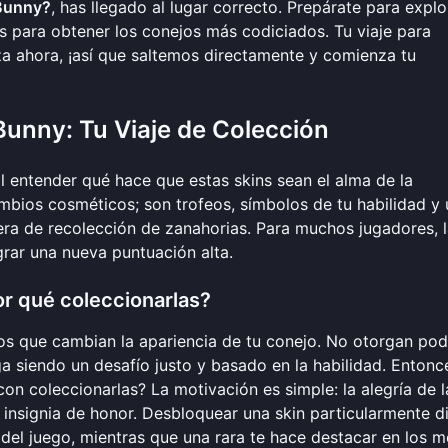
 Bunny?
, has llegado al lugar correcto. Prepárate para explo
os para obtener los conejos más codiciados. Tu viaje para
za ahora, ¡así que saltemos directamente y
comienza tu
Bunny: Tu Viaje de Colección
al entender qué hace que estas skins sean el alma de la
mbios cosméticos; son trofeos, símbolos de tu habilidad y
era de recolección de zanahorias. Para muchos jugadores, 
rar una nueva puntuación alta.
or qué coleccionarlas?
os que cambian la apariencia de tu conejo. No otorgan pod
a siendo un desafío justo y basado en la habilidad. Entonc
on coleccionarlas? La motivación es simple: la alegría de l
 insignia de honor. Desbloquear una skin particularmente dif
el juego, mientras que una rara te hace destacar en los 