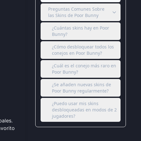
Preguntas Comunes Sobre
las Skins de Poor Bunny
¿Cuántas skins hay en Poor
Bunny?
¿Cómo desbloquear todos los
conejos en Poor Bunny?
¿Cuál es el conejo más raro en
Poor Bunny?
¿Se añaden nuevas skins de
Poor Bunny regularmente?
¿Puedo usar mis skins
desbloqueadas en modos de 2
jugadores?
pales.
avorito