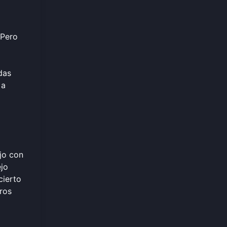
 Pero
das
 a
jo con
ejo
cierto
ros