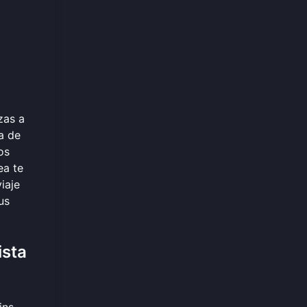
zas a
a de
os
ea te
iaje
us
ista