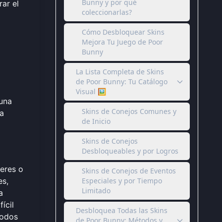
Bunny y por qué
rar el
coleccionarlas?
Cómo Desbloquear Skins
Mejora Tu Juego de Poor
Bunny
La Lista Completa de Skins
de Poor Bunny: Tu Catálogo
Visual 🖼️
 una
Skins de Conejos Comunes y
la
de Inicio
Skins de Conejos
Desbloqueables y por Logros
eres o
Skins de Conejos de Eventos
es,
Especiales y por Tiempo
Limitado
a
ícil
Desbloquea Todas las Skins
modos
de Poor Bunny: Métodos y