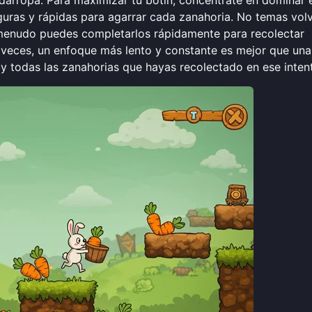
darropa. Para maximizar tu botín, concéntrate en dominar 
eguras y rápidas para agarrar cada zanahoria. No temas vol
a menudo puedes completarlos rápidamente para recolectar
 veces, un enfoque más lento y constante es mejor que una
 y todas las zanahorias que hayas recolectado en ese inten