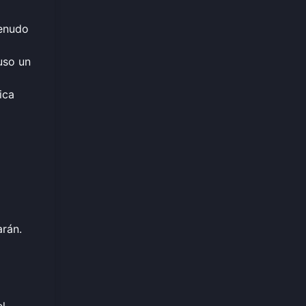
menudo
uso un
ica
arán.