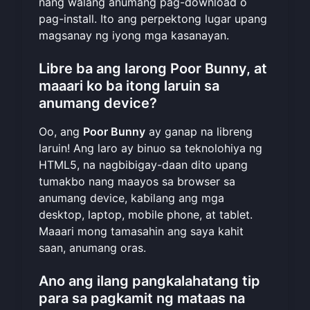
nang walang anumang pag-download o
pag-install. Ito ang perpektong lugar upang
magsanay ng iyong mga kasanayan
.
Libre ba ang larong Poor Bunny, at
maaari ko ba itong laruin sa
anumang device?
Oo, ang
Poor Bunny
ay ganap na libreng
laruin! Ang laro ay binuo sa teknolohiya ng
HTML5, na nagbibigay-daan dito upang
tumakbo nang maayos sa browser sa
anumang device, kabilang ang mga
desktop, laptop, mobile phone, at tablet.
Maaari mong tamasahin ang saya kahit
saan, anumang oras.
Ano ang ilang pangkalahatang tip
para sa pagkamit ng mataas na