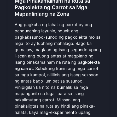
Mga Pinakamainam na Ruta sa
Pagkolekta ng Carrot sa Mga
Mapanlinlang na Zona
Ang pagkuha ng lahat ng carrot ay ang
pangunahing layunin, ngunit ang
pagkakasunod-sunod ng pagkolekta mo sa
mga ito ay lubhang mahalaga. Bago ka
gumalaw, maglaan ng isang segundo upang
i-scan ang buong antas at magplano ng
isang pinakamainam na ruta ng
pagkolekta
ng carrot
. Subukang kunin ang mga carrot
sa mga kumpol, nililinis ang isang seksyon
ng antas bago lumipat sa susunod.
Pinipigilan ka nito na bumalik sa mga
mapanganib na lugar para sa isang
nakalimutang carrot. Minsan, ang
pinakaligtas na ruta ay hindi ang pinaka-
halata, kaya mag-eksperimento upang