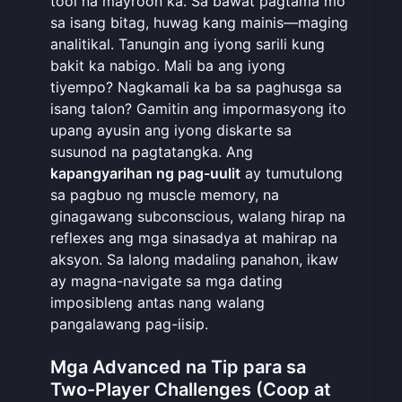
tool na mayroon ka. Sa bawat pagtama mo
sa isang bitag, huwag kang mainis—maging
analitikal. Tanungin ang iyong sarili kung
bakit ka nabigo. Mali ba ang iyong
tiyempo? Nagkamali ka ba sa paghusga sa
isang talon? Gamitin ang impormasyong ito
upang ayusin ang iyong diskarte sa
susunod na pagtatangka. Ang
kapangyarihan ng pag-uulit
ay tumutulong
sa pagbuo ng muscle memory, na
ginagawang subconscious, walang hirap na
reflexes ang mga sinasadya at mahirap na
aksyon. Sa lalong madaling panahon, ikaw
ay magna-navigate sa mga dating
imposibleng antas nang walang
pangalawang pag-iisip.
Mga Advanced na Tip para sa
Two-Player Challenges (Coop at