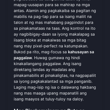
mapag-uusapan para sa mahirap na mga
antas. Alamin ang pagkakaiba sa pagitan ng
mabilis na pag-tap para sa isang maliit na
talon at ng mas mahabang pagpindot para
sa pinakamataas na taas. Ang kontrol na ito
ay nagbibigay-daan sa iyong makalapag sa
iisang bloke at makaiwas sa mga bitag
nang may pixel-perfect na katumpakan.
Bukod pa rito, mag-focus sa
kahusayan sa
paggalaw
. Huwag gumawa ng hindi
kinakailangang paggalaw. Ang isang
direktang landas ay madalas ang
pinakamabilis at pinakaligtas, na nagpapaliit
sa iyong pagkakalantad sa mga panganib.
Laging mag-isip ng isa o dalawang hakbang
nang mas maaga upang mapanatili ang
isang maayos at tuluy-tuloy na daloy.