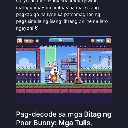
sa iyo ng laro. Humanda kang gawing
matagumpay na mataas na marka ang
pagkabigo na iyon sa pamamagitan ng
pagsisimula ng isang
libreng online na laro
ngayon! 🐰
Pag-decode sa mga Bitag ng
Poor Bunny: Mga Tulis,