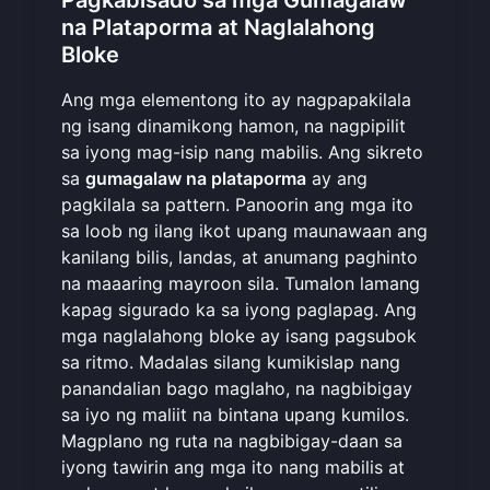
na Plataporma at Naglalahong
Bloke
Ang mga elementong ito ay nagpapakilala
ng isang dinamikong hamon, na nagpipilit
sa iyong mag-isip nang mabilis. Ang sikreto
sa
gumagalaw na plataporma
ay ang
pagkilala sa pattern. Panoorin ang mga ito
sa loob ng ilang ikot upang maunawaan ang
kanilang bilis, landas, at anumang paghinto
na maaaring mayroon sila. Tumalon lamang
kapag sigurado ka sa iyong paglapag. Ang
mga naglalahong bloke ay isang pagsubok
sa ritmo. Madalas silang kumikislap nang
panandalian bago maglaho, na nagbibigay
sa iyo ng maliit na bintana upang kumilos.
Magplano ng ruta na nagbibigay-daan sa
iyong tawirin ang mga ito nang mabilis at