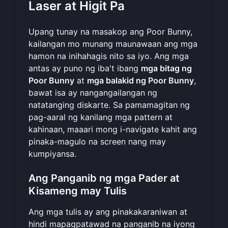
Laser at Higit Pa
Upang tunay na masakop ang Poor Bunny,
kailangan mo munang maunawaan ang mga
hamon na inihahagis nito sa iyo. Ang mga
antas ay puno ng iba't ibang
mga bitag ng
Poor Bunny
at
mga balakid ng Poor Bunny
,
bawat isa ay nangangailangan ng
natatanging diskarte. Sa pamamagitan ng
pag-aaral ng kanilang mga pattern at
kahinaan, maaari mong i-navigate kahit ang
pinaka-magulo na screen nang may
kumpiyansa.
Ang Panganib ng mga Pader at
Kisameng may Tulis
Ang mga tulis ay ang pinakakaraniwan at
hindi mapagpatawad na panganib na iyong