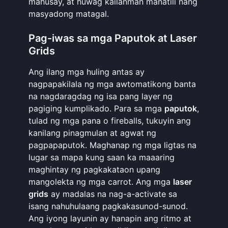
mahusay, at huwag kailanman manatili nang
masyadong matagal.
Pag-iwas sa mga Paputok at Laser
Grids
Ang ilang mga huling antas ay
nagpapakilala ng mga awtomatikong banta
na nagdaragdag ng isa pang layer ng
pagiging kumplikado. Para sa mga
paputok
,
tulad ng mga pana o fireballs, tukuyin ang
kanilang pinagmulan at agwat ng
pagpapaputok. Maghanap ng mga ligtas na
lugar sa mapa kung saan ka maaaring
maghintay ng pagkakataon upang
mangolekta ng mga carrot. Ang mga
laser
grids
ay madalas na nag-a-activate sa
isang nahuhulaang pagkakasunod-sunod.
Ang iyong layunin ay hanapin ang ritmo at