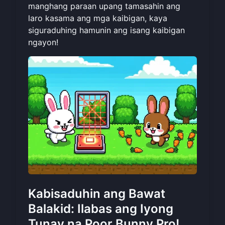
manghang paraan upang tamasahin ang
laro kasama ang mga kaibigan, kaya
siguraduhing
hamunin ang isang kaibigan
ngayon!
Kabisaduhin ang Bawat
Balakid: Ilabas ang Iyong
Tunay na Poor Bunny Pro!