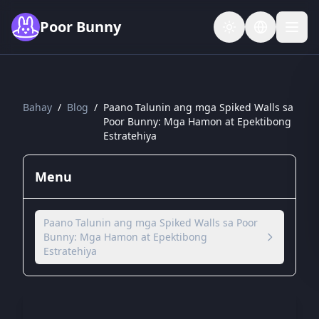
Skip to main content
Poor Bunny
Bahay
/
Blog
/
Paano Talunin ang mga Spiked Walls sa
Poor Bunny: Mga Hamon at Epektibong
Estratehiya
Menu
Paano Talunin ang mga Spiked Walls sa Poor
Bunny: Mga Hamon at Epektibong
Estratehiya