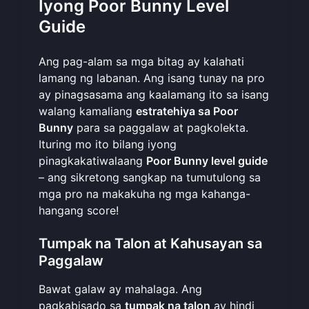
Iyong Poor Bunny Level
Guide
Ang pag-alam sa mga bitag ay kalahati
lamang ng labanan. Ang isang tunay na pro
ay pinagsasama ang kaalamang ito sa isang
walang kamaliang
estratehiya sa Poor
Bunny
para sa paggalaw at pagkolekta.
Ituring mo ito bilang iyong
pinagkakatiwalaang
Poor Bunny level guide
– ang sikretong sangkap na tumutulong sa
mga pro na makakuha ng mga kahanga-
hangang score!
Tumpak na Talon at Kahusayan sa
Paggalaw
Bawat galaw ay mahalaga. Ang
pagkabisado sa
tumpak na talon
ay hindi