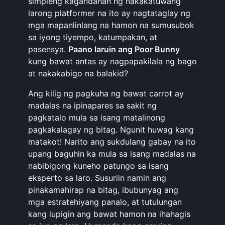
simpleng kagandahan ng nakakatuwang
larong platformer na ito ay nagtataglay ng
mga mapanlinlang na hamon na sumusubok
sa iyong tiyempo, katumpakan, at
pasensya.
Paano laruin ang Poor Bunny
kung bawat antas ay nagpapakilala ng bago
at nakakabigo na balakid?
Ang kilig ng pagkuha ng bawat carrot ay
madalas na ipinapares sa sakit ng
pagkatalo mula sa isang matalinong
pagkakalagay ng bitag. Ngunit huwag kang
matakot! Narito ang sukdulang gabay na ito
upang baguhin ka mula sa isang madalas na
nabibigong kuneho patungo sa isang
eksperto sa laro. Susuriin namin ang
pinakamahirap na bitag, ibubunyag ang
mga estratehiyang panalo, at tutulungan
kang lupigin ang bawat hamon na ihahagis