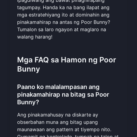
ipagdiwang ang bawat pinaghirapang
tagumpay. Handa ka na bang ilapat ang
mga estratehiyang ito at dominahin ang
pinakamahirap na antas ng Poor Bunny?
Tumalon sa laro ngayon at
maglaro na
walang harang
!
Mga FAQ sa Hamon ng Poor
Bunny
Paano ko malalampasan ang
pinakamahirap na bitag sa Poor
Bunny?
Ang pinakamahusay na diskarte ay
obserbahan muna ang bitag upang
maunawaan ang pattern at tiyempo nito.
Gumamit ng kontrolado, tumpak na talon at