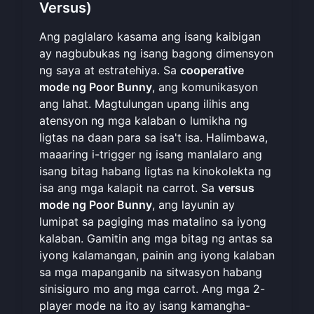
Versus)
Ang paglalaro kasama ang isang kaibigan
ay nagbubukas ng isang bagong dimensyon
ng saya at estratehiya. Sa
cooperative
mode ng Poor Bunny
, ang komunikasyon
ang lahat. Magtulungan upang ilihis ang
atensyon ng mga kalaban o lumikha ng
ligtas na daan para sa isa't isa. Halimbawa,
maaaring i-trigger ng isang manlalaro ang
isang bitag habang ligtas na kinokolekta ng
isa ang mga kalapit na carrot. Sa
versus
mode ng Poor Bunny
, ang layunin ay
lumipat sa pagiging mas matalino sa iyong
kalaban. Gamitin ang mga bitag ng antas sa
iyong kalamangan, painin ang iyong kalaban
sa mga mapanganib na sitwasyon habang
sinisiguro mo ang mga carrot. Ang mga 2-
player mode na ito ay isang kamangha-