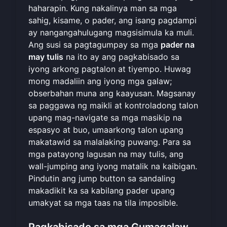
haharapin. Kung nakalinya man sa mga
sahig, kisame, o pader, ang isang pagdampi
ay nangangahulugang magsisimula ka muli.
Ang susi sa pagtagumpay sa mga
pader na
may tulis
na ito ay ang pagkabisado sa
iyong arkong pagtalon at tiyempo. Huwag
mong madaliin ang iyong mga galaw;
obserbahan muna ang kaayusan. Magsanay
sa paggawa ng maikli at kontroladong talon
upang mag-navigate sa mga masikip na
espasyo at buo, umaarkong talon upang
makatawid sa malalaking puwang. Para sa
mga patayong lagusan na may tulis, ang
wall-jumping ang iyong matalik na kaibigan.
Pindutin ang jump button sa sandaling
makadikit ka sa kabilang pader upang
umakyat sa mga taas na tila imposible.
Pagkabisado sa mga Gumagalaw