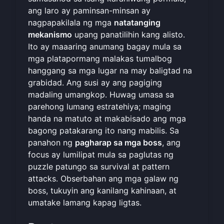
ang laro ay paminsan-minsan ay
nagpapakilala ng mga
natatanging
mekanismo
upang panatilihin kang alisto.
Ito ay maaaring anumang bagay mula sa
mga platapormang malakas tumalbog
hanggang sa mga lugar na may baligtad na
grabidad. Ang susi ay ang pagiging
madaling umangkop. Huwag umasa sa
parehong lumang estratehiya; maging
handa na matuto at makabisado ang mga
bagong patakarang ito nang mabilis. Sa
panahon ng
pagharap sa mga boss
, ang
focus ay lumilipat mula sa paglutas ng
puzzle patungo sa survival at pattern
attacks. Obserbahan ang mga galaw ng
boss, tukuyin ang kanilang kahinaan, at
umatake lamang kapag ligtas.