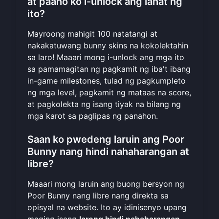
at paano ko i-unlock ang lahat ng
ito?
Mayroong mahigit 100 natatangi at
nakakatuwang bunny skins na kokolektahin
sa laro! Maaari mong i-unlock ang mga ito
sa pamamagitan ng pagkamit ng iba't ibang
in-game milestones, tulad ng pagkumpleto
ng mga level, pagkamit ng mataas na score,
at pagkolekta ng isang tiyak na bilang ng
mga karot sa paglipas ng panahon.
Saan ko pwedeng laruin ang Poor
Bunny nang hindi nahaharangan at
libre?
Maaari mong laruin ang buong bersyon ng
Poor Bunny nang libre nang direkta sa
opisyal na website. Ito ay idinisenyo upang
maging isang
larong hindi nahaharangan
,