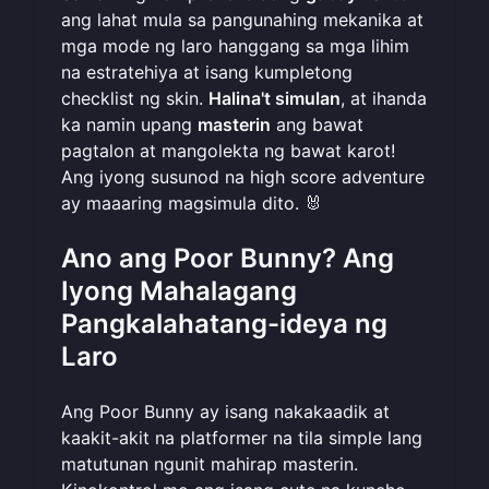
ang lahat mula sa pangunahing mekanika at
mga mode ng laro hanggang sa mga lihim
na estratehiya at isang kumpletong
checklist ng skin.
Halina't simulan
, at ihanda
ka namin upang
masterin
ang bawat
pagtalon at mangolekta ng bawat karot!
Ang iyong susunod na high score adventure
ay maaaring
magsimula dito
. 🐰
Ano ang Poor Bunny? Ang
Iyong Mahalagang
Pangkalahatang-ideya ng
Laro
Ang Poor Bunny ay isang nakakaadik at
kaakit-akit na platformer na tila simple lang
matutunan ngunit mahirap masterin.