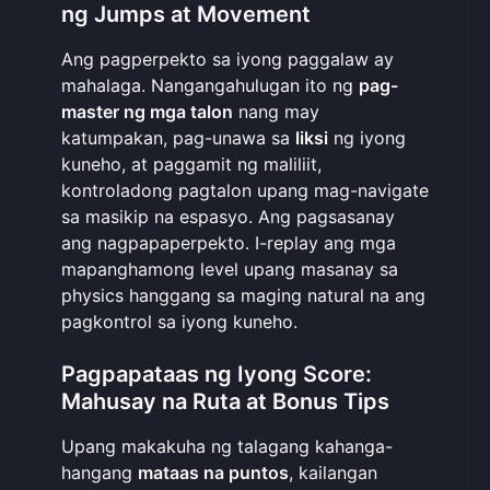
ng Jumps at Movement
Ang pagperpekto sa iyong paggalaw ay
mahalaga. Nangangahulugan ito ng
pag-
master ng mga talon
nang may
katumpakan, pag-unawa sa
liksi
ng iyong
kuneho, at paggamit ng maliliit,
kontroladong pagtalon upang mag-navigate
sa masikip na espasyo. Ang pagsasanay
ang nagpapaperpekto. I-replay ang mga
mapanghamong level upang masanay sa
physics hanggang sa maging natural na ang
pagkontrol sa iyong kuneho.
Pagpapataas ng Iyong Score:
Mahusay na Ruta at Bonus Tips
Upang makakuha ng talagang kahanga-
hangang
mataas na puntos
, kailangan