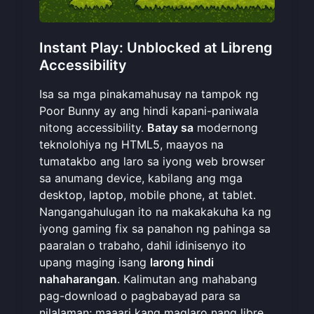
Instant Play: Unblocked at Libreng
Accessibility
Isa sa mga pinakamahusay na tampok ng
Poor Bunny ay ang hindi kapani-paniwala
nitong accessibility.
Batay sa
modernong
teknolohiya ng HTML5, maayos na
tumatakbo ang laro sa iyong web browser
sa anumang device, kabilang ang mga
desktop, laptop, mobile phone, at tablet.
Nangangahulugan ito na makakakuha ka ng
iyong gaming fix sa panahon ng pahinga sa
paaralan o trabaho, dahil idinisenyo ito
upang maging isang
larong hindi
nahaharangan
. Kalimutan ang mahabang
pag-download o pagbabayad para sa
nilalaman; maaari kang
maglaro nang libre