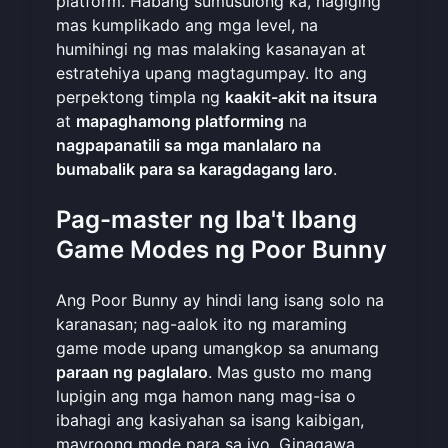
platform. Habang sumusulong ka, nagiging
mas kumplikado ang mga level, na
humihingi ng mas malaking kasanayan at
estratehiya upang magtagumpay. Ito ang
perpektong timpla ng
kaakit-akit na itsura
at
mapaghamong platforming
na
nagpapanatili sa mga manlalaro na
bumabalik para sa karagdagang laro
.
Pag-master ng Iba't Ibang
Game Modes ng Poor Bunny
Ang Poor Bunny ay hindi lang isang solo na
karanasan; nag-aalok ito ng maraming
game mode upang umangkop sa anumang
paraan ng paglalaro
. Mas gusto mo mang
lupigin ang mga hamon nang mag-isa o
ibahagi ang kasiyahan sa isang kaibigan,
mayroong mode para sa iyo. Ginagawa