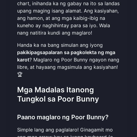
chart, inihanda ka ng gabay na ito sa landas
upang maging isang alamat. Ang kasiyahan,
ang hamon, at ang mga kaibig-ibig na
kuneho ay naghihintay para sa iyo. Wala
nang natitira kundi ang maglaro!
Handa ka na bang simulan ang iyong
pakikipagsapalaran sa pagkolekta ng mga
karot
?
Maglaro ng Poor Bunny ngayon
nang
libre, at hayaang magsimula ang kasiyahan!
🏆
Mga Madalas Itanong
Tungkol sa Poor Bunny
Paano maglaro ng Poor Bunny?
Simple lang ang paglalaro! Ginagamit mo
ang mga arrow key sa iyong keyboard (o