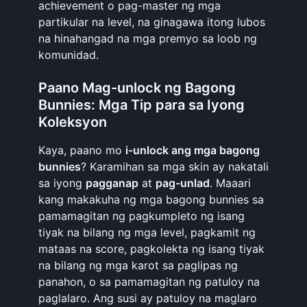
achievement o pag-master ng mga
partikular na level, na ginagawa itong lubos
na hinahangad na mga premyo sa loob ng
komunidad.
Paano Mag-unlock ng Bagong
Bunnies: Mga Tip para sa Iyong
Koleksyon
Kaya, paano mo
i-unlock ang mga bagong
bunnies
? Karamihan sa mga skin ay nakatali
sa iyong
pagganap
at
pag-unlad
. Maaari
kang makakuha ng mga bagong bunnies sa
pamamagitan ng pagkumpleto ng isang
tiyak na bilang ng mga level, pagkamit ng
mataas na score, pagkolekta ng isang tiyak
na bilang ng mga karot sa paglipas ng
panahon, o sa pamamagitan ng patuloy na
paglalaro. Ang susi ay patuloy na maglaro