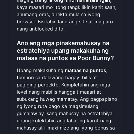
kaya maaari mo itong tangkilikin kahit saan,
anumang oras, direkta mula sa iyong
browser. Bisitahin lang ang site at
maglaro
nang unblocked dito
.
Ano ang mga pinakamahusay na
estratehiya upang makakuha ng
mataas na puntos sa Poor Bunny?
Upang makakuha ng
mataas na puntos
,
tumuon sa dalawang bagay: bilis at
pagiging perpekto. Kumpletuhin ang mga
level nang mabilis hangga't maaari at
subukang huwag mamatay. Ang pagpaplano
ng iyong ruta bago ka magsimulang
gumalaw ay isang mahusay na estratehiya
upang kolektahin ang lahat ng karot nang
mahusay at i-maximize ang iyong bonus sa