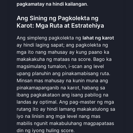
pagkamatay na hindi kailangan
.
Ang Sining ng Pagkolekta ng
Karot: Mga Ruta at Estratehiya
Ang simpleng pagkolekta ng
lahat ng karot
ay hindi laging sapat; ang pagkolekta ng
mga ito nang mahusay ay kung paano ka
makakakuha ng mataas na score. Bago ka
magsimulang tumalon, i-scan ang level
upang planuhin ang pinakamabisang ruta.
Minsan mas mahusay na kunin muna ang
pinakamapanganib na karot, habang sa
ibang pagkakataon ang isang pabilog na
landas ay optimal. Ang pag-master ng mga
rutang ito ay hindi lamang makakatulong sa
iyo na linisin ang mga level nang mas
mabilis ngunit makabuluhang magpapataas
din ng iyong huling score.