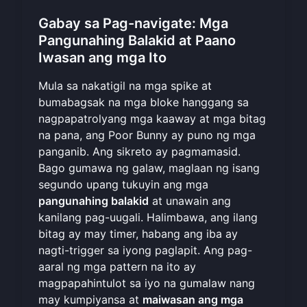
Gabay sa Pag-navigate: Mga
Pangunahing Balakid at Paano
Iwasan ang mga Ito
Mula sa nakatigil na mga spike at
bumabagsak na mga bloke hanggang sa
nagpapatrolyang mga kaaway at mga bitag
na pana, ang Poor Bunny ay puno ng mga
panganib. Ang sikreto ay pagmamasid.
Bago gumawa ng galaw, maglaan ng isang
segundo upang tukuyin ang mga
pangunahing balakid
at unawain ang
kanilang pag-uugali. Halimbawa, ang ilang
bitag ay may timer, habang ang iba ay
nagti-trigger sa iyong paglapit. Ang pag-
aaral ng mga pattern na ito ay
magpapahintulot sa iyo na gumalaw nang
may kumpiyansa at
maiwasan ang mga