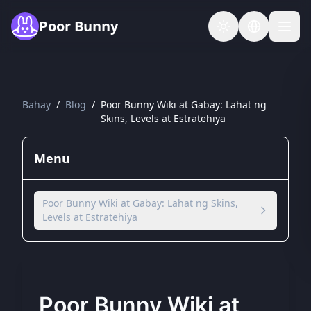
Skip to main content
Poor Bunny
Bahay
/
Blog
/
Poor Bunny Wiki at Gabay: Lahat ng
Skins, Levels at Estratehiya
Menu
Poor Bunny Wiki at Gabay: Lahat ng Skins,
Levels at Estratehiya
Poor Bunny Wiki at