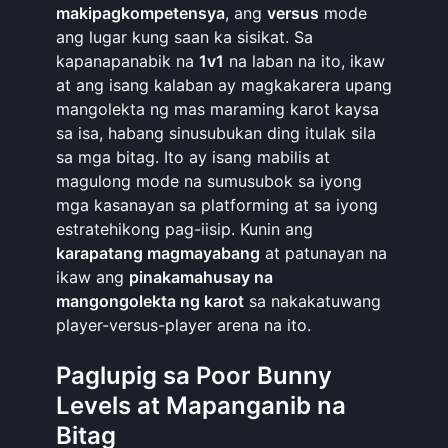
makipagkompetensya
, ang
versus
mode
ang lugar kung saan ka sisikat. Sa
kapanapanabik na
1v1
na laban na ito, ikaw
at ang isang kalaban ay magkakarera upang
mangolekta ng mas maraming karot kaysa
sa isa, habang sinusubukan ding itulak sila
sa mga bitag. Ito ay isang mabilis at
magulong mode na sumusubok sa iyong
mga kasanayan sa platforming at sa iyong
estratehikong pag-iisip. Kunin ang
karapatang magmayabang
at patunayan na
ikaw ang
pinakamahusay na
mangongolekta ng karot
sa nakakatuwang
player-versus-player arena na ito.
Paglupig sa Poor Bunny
Levels at Mapanganib na
Bitag