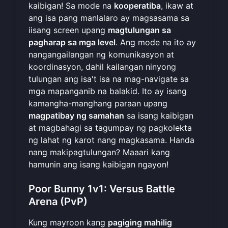
kaibigan! Sa mode na
kooperatiba
, ikaw at
ang isa pang manlalaro ay magsasama sa
iisang screen upang
magtulungan sa
pagharap sa mga level
. Ang mode na ito ay
nangangailangan ng komunikasyon at
koordinasyon, dahil kailangan ninyong
tulungan ang isa't isa na mag-navigate sa
mga mapanganib na balakid. Ito ay isang
kamangha-manghang paraan upang
magpatibay ng samahan
sa isang kaibigan
at magbahagi sa tagumpay ng pagkolekta
ng lahat ng karot nang magkasama. Handa
nang makipagtulungan? Maaari kang
hamunin ang isang kaibigan
ngayon!
Poor Bunny 1v1: Versus Battle
Arena (PvP)
Kung mayroon kang
pagiging mahilig