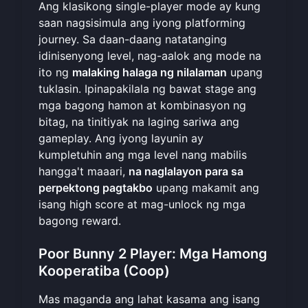
Ang klasikong single-player mode ay kung
saan nagsisimula ang iyong platforming
journey. Sa daan-daang natatanging
idinisenyong level, nag-aalok ang mode na
ito ng
malaking halaga ng nilalaman
upang
tuklasin. Ipinapakilala ng bawat stage ang
mga bagong hamon at kombinasyon ng
bitag, na tinitiyak na laging sariwa ang
gameplay. Ang iyong layunin ay
kumpletuhin ang mga level nang mabilis
hangga't maaari,
na naglalayon para sa
perpektong pagtakbo
upang makamit ang
isang high score at mag-unlock ng mga
bagong reward.
Poor Bunny 2 Player: Mga Hamong
Kooperatiba (Coop)
Mas maganda ang lahat kasama ang isang