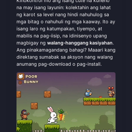
Kinokontrol mo ang isang cute na kuneho
na may isang layunin: kolektahin ang lahat
ng karot sa level nang hindi nahuhulog sa
mga bitag o nahuhuli ng mga kaaway. Ito ay
isang laro ng katumpakan, tiyempo, at
mabilis na pag-iisip, na idinisenyo upang
magbigay ng
walang-hanggang kasiyahan
.
Ang pinakamagandang bahagi? Maaari kang
direktang sumabak sa aksyon nang walang
anumang pag-download o pag-install.