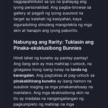
nagpapahintulot sa iyo na ipahayag ang
iyong personalidad. Ang pagba-browse sa
gallery at pagpili ng iyong susunod na
target ay kalahati ng kasiyahan, kaya
siguraduhing
simulang mangolekta ng mga
skin
at hanapin ang iyong paborito.
Nabunyag ang Rarity: Tuklasin ang
Pinaka-eksklusibong Bunnies
Hindi lahat ng kuneho ay pantay-pantay!
Ang ilang skin ay mas mahirap i-unlock, na
ginagawa itong isang tunay na
tanda ng
karangalan
. Ang pagtuklas at pag-unlock sa
pinakabihirang kuneho
ay isang hamon na
susubok maging sa mga pinakamahusay na
manlalaro. Ang mga eksklusibong skin na
ito ay madalas na nangangailangan ng
pagkumpleto ng mahirap na mga