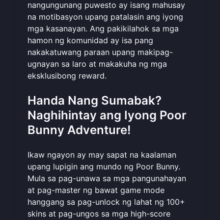
nangungunang puwesto ay isang mahusay
na motibasyon upang patalasin ang iyong
mga kasanayan. Ang pakikilahok sa mga
hamon ng komunidad ay isa pang
nakakatuwang paraan upang makipag-
ugnayan sa laro at makakuha ng mga
eksklusibong reward.
Handa Nang Sumabak?
Naghihintay ang Iyong Poor
Bunny Adventure!
Ikaw ngayon ay may sapat na kaalaman
upang lupigin ang mundo ng Poor Bunny.
Mula sa pag-unawa sa mga pangunahayan
at pag-master ng bawat game mode
hanggang sa pag-unlock ng lahat ng 100+
skins at pag-ungos sa mga high-score