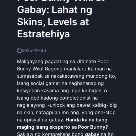
Gabay: Lahat ng
Skins, Levels at
Estratehiya
2025-10-30
Maligayang pagdating sa Ultimate Poor
Bunny Wiki! Bagong manlalaro ka man na
sumasabak sa nakakatuwang mundong ito,
isang social gamer na naghahanap ng
kasiyahan kasama ang mga kaibigan, o
isang dedikadong completionist na
naglalayong i-unlock ang bawat kaibig-ibig
na skin, natagpuan mo ang iyong one-stop
na opisyal na gabay.
Handa ka na bang
maging isang eksperto sa Poor Bunny?
Saklaw ng komprehensibong
gabay
na ito