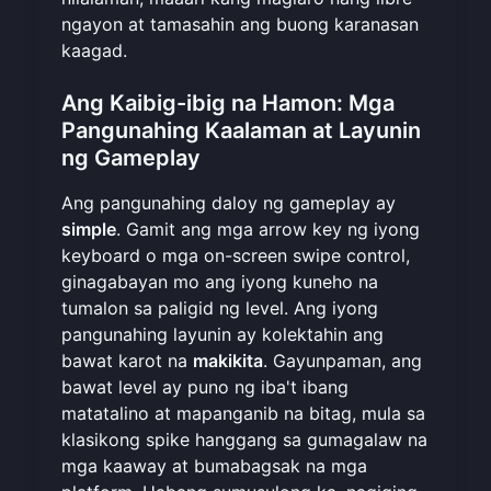
ngayon
at tamasahin ang buong karanasan
kaagad.
Ang Kaibig-ibig na Hamon: Mga
Pangunahing Kaalaman at Layunin
ng Gameplay
Ang pangunahing daloy ng gameplay ay
simple
. Gamit ang mga arrow key ng iyong
keyboard o mga on-screen swipe control,
ginagabayan mo ang iyong kuneho na
tumalon sa paligid ng level. Ang iyong
pangunahing layunin ay kolektahin ang
bawat karot na
makikita
. Gayunpaman, ang
bawat level ay puno ng iba't ibang
matatalino at mapanganib na bitag, mula sa
klasikong spike hanggang sa gumagalaw na
mga kaaway at bumabagsak na mga