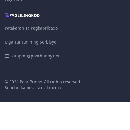
PAGLILINGKOD
Patakaran sa Pagkapribado
Mga Tuntunin ng Serbisyo
support@poorbunny.net
© 2024 Poor Bunny. All rights reserved.
Sundan kami sa social media