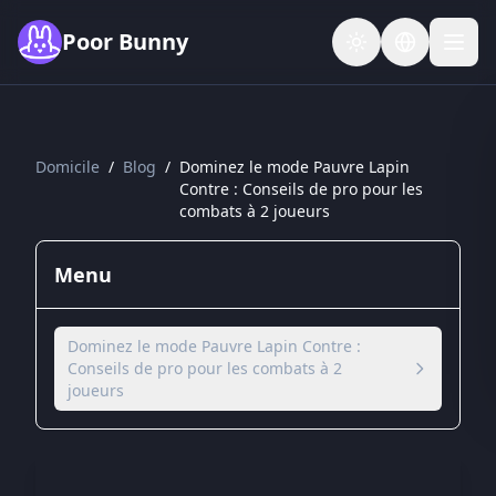
Skip to main content
Poor Bunny
Domicile
/
Blog
/
Dominez le mode Pauvre Lapin
Contre : Conseils de pro pour les
combats à 2 joueurs
Menu
Dominez le mode Pauvre Lapin Contre :
Conseils de pro pour les combats à 2
joueurs