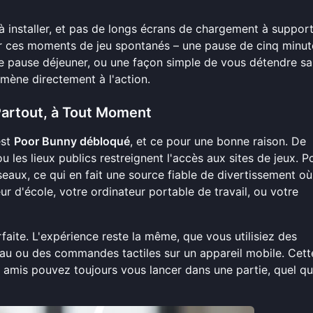
 à installer, et pas de longs écrans de chargement à support
ur ces moments de jeu spontanés – une pause de cinq minut
re pause déjeuner, ou une façon simple de vous détendre s
mène directement à l'action.
Partout, à Tout Moment
est
Poor Bunny débloqué
, et ce pour une bonne raison. De
 les lieux publics restreignent l'accès aux sites de jeux. P
eaux, ce qui en fait une source fiable de divertissement o
r d'école, votre ordinateur portable de travail, ou votre
faite. L'expérience reste la même, que vous utilisiez des
au ou des commandes tactiles sur un appareil mobile. Cett
os amis pouvez toujours vous lancer dans une partie, quel qu