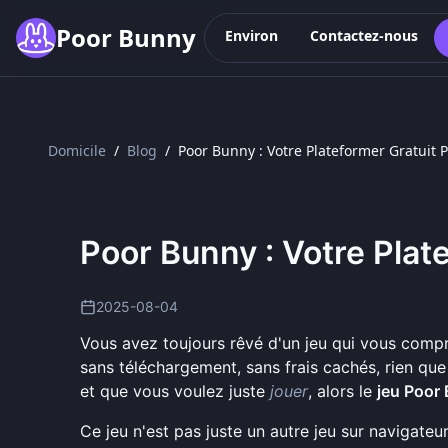
Skip to main content
Poor Bunny
Environ
Contactez-nous
Domicile
/
Blog
/
Poor Bunny : Votre Plateformer Gratuit 
Poor Bunny : Votre Plat
2025-08-04
Vous avez toujours rêvé d'un jeu qui vous compr
sans téléchargement, sans frais cachés, rien que
et que vous voulez juste
jouer
, alors le
jeu Poor 
Ce jeu n'est pas juste un autre jeu sur navigate