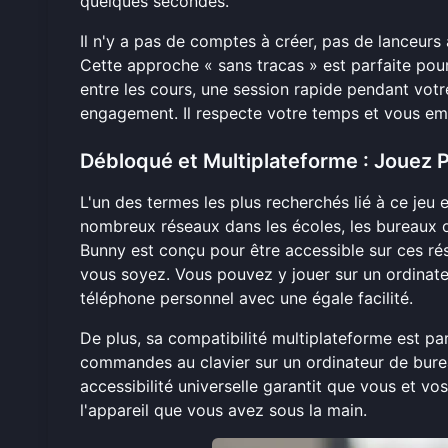
quelques secondes.
Il n'y a pas de comptes à créer, pas de lanceurs
Cette approche « sans tracas » est parfaite po
entre les cours, une session rapide pendant vot
engagement. Il respecte votre temps et vous em
Débloqué et Multiplateforme : Jouez 
L'un des termes les plus recherchés lié à ce jeu 
nombreux réseaux dans les écoles, les bureaux ou
Bunny est conçu pour être accessible sur ces rés
vous soyez. Vous pouvez y jouer sur un ordinateu
téléphone personnel avec une égale facilité.
De plus, sa compatibilité multiplateforme est par
commandes au clavier sur un ordinateur de bure
accessibilité universelle garantit que vous et v
l'appareil que vous avez sous la main.