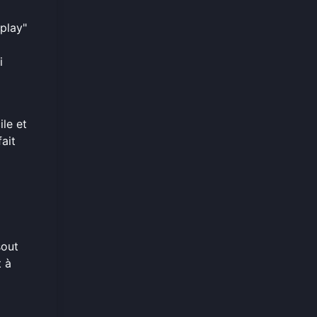
play"
i
ile et
ait
sout
t à