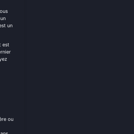
Vous
t un
est un
t est
rnier
yez
ère ou
dans