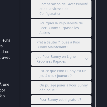
Comparaison de l'Accessibilité
et de la Vitesse de
Configuration
Pourquoi la Rejouabilité de
Poor Bunny surpasse les
Autres
 leurs
Prêt à Sauter ? Jouez à Poor
es
Bunny Maintenant !
nd ce
Jeu Poor Bunny en Ligne :
t avec
Réponses Rapides
Est-ce que Poor Bunny est un
jeu à deux joueurs ?
 À une
Où puis-je jouer à Poor Bunny
oor
débloqué ?
Web.
Poor Bunny est-il gratuit ?