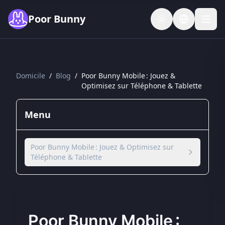
Skip to main content
Poor Bunny
Domicile
/
Blog
/
Poor Bunny Mobile : Jouez &
Optimisez sur Téléphone & Tablette
Menu
Poor Bunny Mobile : Jouez & Optimisez sur
Téléphone & Tablette
Poor Bunny Mobile :