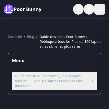
Skip to main content
Poor Bunny
Domicile
/
Blog
/
Guide des skins Poor Bunny :
Débloquez tous les Plus de 100 lapins
et les skins les plus rares
Menu
Guide des skins Poor Bunny : Débloquez
tous les Plus de 100 lapins et les skins les
plus rares