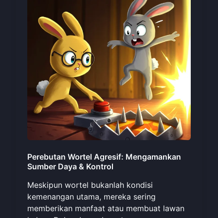
Perebutan Wortel Agresif: Mengamankan
Sumber Daya & Kontrol
Meskipun wortel bukanlah kondisi
kemenangan utama, mereka sering
memberikan manfaat atau membuat lawan