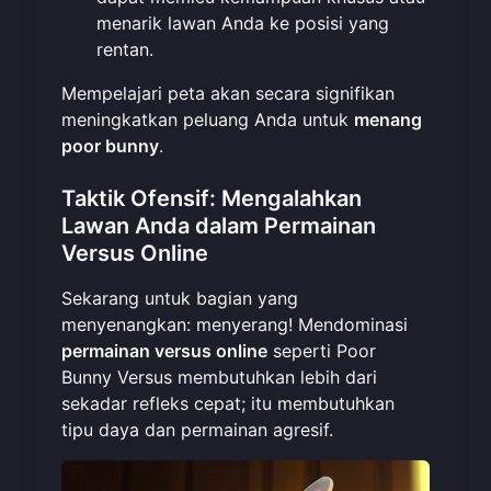
menarik lawan Anda ke posisi yang
rentan.
Mempelajari peta akan secara signifikan
meningkatkan peluang Anda untuk
menang
poor bunny
.
Taktik Ofensif: Mengalahkan
Lawan Anda dalam Permainan
Versus Online
Sekarang untuk bagian yang
menyenangkan: menyerang! Mendominasi
permainan versus online
seperti Poor
Bunny Versus membutuhkan lebih dari
sekadar refleks cepat; itu membutuhkan
tipu daya dan permainan agresif.