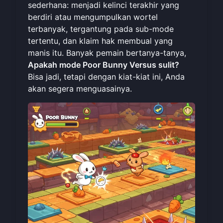
sederhana: menjadi kelinci terakhir yang
berdiri atau mengumpulkan wortel
terbanyak, tergantung pada sub-mode
tertentu, dan klaim hak membual yang
manis itu. Banyak pemain bertanya-tanya,
Apakah mode Poor Bunny Versus sulit?
Bisa jadi, tetapi dengan kiat-kiat ini, Anda
akan segera menguasainya.