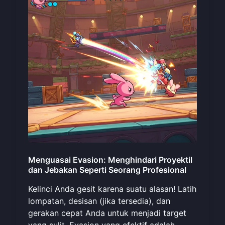
Menguasai Evasion: Menghindari Proyektil
dan Jebakan Seperti Seorang Profesional
Kelinci Anda gesit karena suatu alasan! Latih
lompatan, desisan (jika tersedia), dan
gerakan cepat Anda untuk menjadi target
yang sulit. Evasion yang efektif adalah