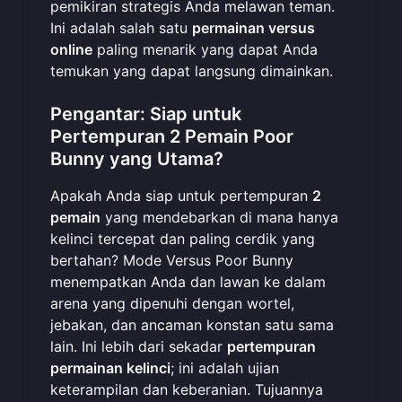
pemikiran strategis Anda melawan teman.
Ini adalah salah satu
permainan versus
online
paling menarik yang dapat Anda
temukan yang dapat langsung dimainkan.
Pengantar: Siap untuk
Pertempuran 2 Pemain Poor
Bunny yang Utama?
Apakah Anda siap untuk pertempuran
2
pemain
yang mendebarkan di mana hanya
kelinci tercepat dan paling cerdik yang
bertahan? Mode Versus Poor Bunny
menempatkan Anda dan lawan ke dalam
arena yang dipenuhi dengan wortel,
jebakan, dan ancaman konstan satu sama
lain. Ini lebih dari sekadar
pertempuran
permainan kelinci
; ini adalah ujian
keterampilan dan keberanian. Tujuannya