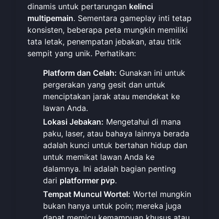
dinamis untuk pertarungan
kelinci
multipemain
. Sementara gameplay inti tetap
konsisten, beberapa peta mungkin memiliki
tata letak, penempatan jebakan, atau titik
sempit yang unik. Perhatikan:
Platform dan Celah:
Gunakan ini untuk
pergerakan yang gesit dan untuk
menciptakan jarak atau mendekat ke
lawan Anda.
Lokasi Jebakan:
Mengetahui di mana
paku, laser, atau bahaya lainnya berada
adalah kunci untuk bertahan hidup dan
untuk memikat lawan Anda ke
dalamnya. Ini adalah bagian penting
dari
platformer pvp
.
Tempat Muncul Wortel:
Wortel mungkin
bukan hanya untuk poin; mereka juga
dapat memicu kemampuan khusus atau