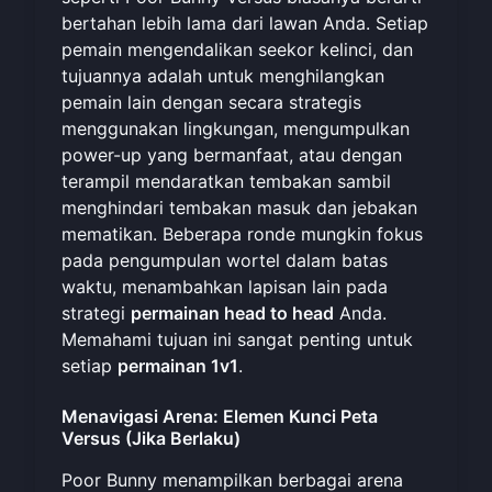
bertahan lebih lama dari lawan Anda. Setiap
pemain mengendalikan seekor kelinci, dan
tujuannya adalah untuk menghilangkan
pemain lain dengan secara strategis
menggunakan lingkungan, mengumpulkan
power-up yang bermanfaat, atau dengan
terampil mendaratkan tembakan sambil
menghindari tembakan masuk dan jebakan
mematikan. Beberapa ronde mungkin fokus
pada pengumpulan wortel dalam batas
waktu, menambahkan lapisan lain pada
strategi
permainan head to head
Anda.
Memahami tujuan ini sangat penting untuk
setiap
permainan 1v1
.
Menavigasi Arena: Elemen Kunci Peta
Versus (Jika Berlaku)
Poor Bunny menampilkan berbagai arena