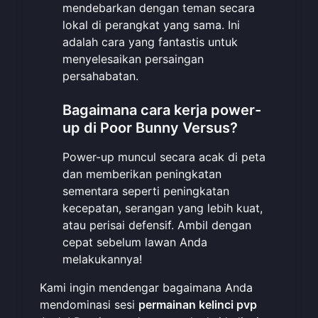
mendebarkan dengan teman secara
lokal di perangkat yang sama. Ini
adalah cara yang fantastis untuk
menyelesaikan persaingan
persahabatan.
Bagaimana cara kerja power-
up di Poor Bunny Versus?
Power-up muncul secara acak di peta
dan memberikan peningkatan
sementara seperti peningkatan
kecepatan, serangan yang lebih kuat,
atau perisai defensif. Ambil dengan
cepat sebelum lawan Anda
melakukannya!
Kami ingin mendengar bagaimana Anda
mendominasi sesi
permainan kelinci pvp