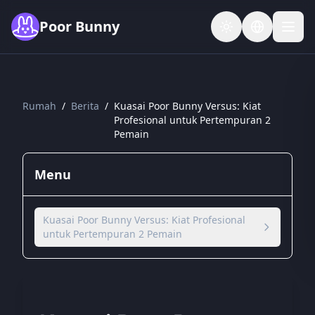
Skip to main content
Poor Bunny
Rumah
/
Berita
/
Kuasai Poor Bunny Versus: Kiat
Profesional untuk Pertempuran 2
Pemain
Menu
Kuasai Poor Bunny Versus: Kiat Profesional
untuk Pertempuran 2 Pemain