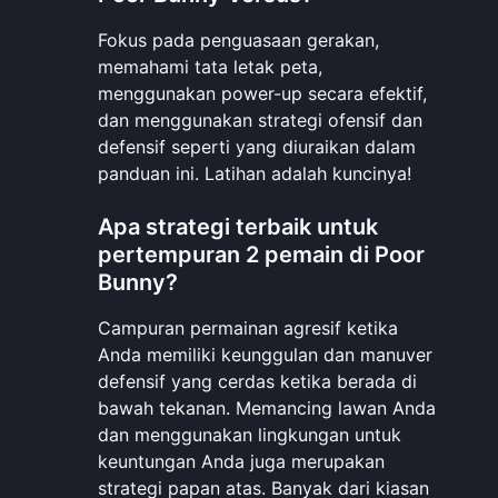
Fokus pada penguasaan gerakan,
memahami tata letak peta,
menggunakan power-up secara efektif,
dan menggunakan strategi ofensif dan
defensif seperti yang diuraikan dalam
panduan ini. Latihan adalah kuncinya!
Apa strategi terbaik untuk
pertempuran 2 pemain di Poor
Bunny?
Campuran permainan agresif ketika
Anda memiliki keunggulan dan manuver
defensif yang cerdas ketika berada di
bawah tekanan. Memancing lawan Anda
dan menggunakan lingkungan untuk
keuntungan Anda juga merupakan
strategi papan atas. Banyak dari
kiasan