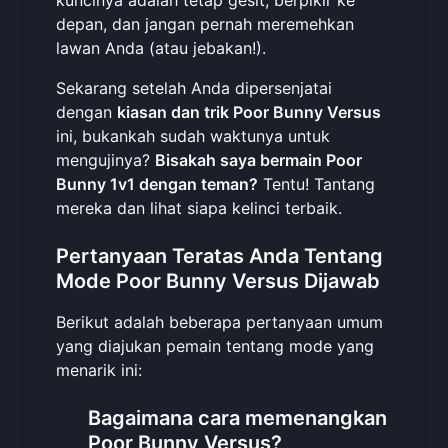
depan, dan jangan pernah meremehkan
lawan Anda (atau jebakan!).
Sekarang setelah Anda dipersenjatai
dengan
kiasan dan trik Poor Bunny Versus
ini, bukankah sudah waktunya untuk
mengujinya?
Bisakah saya bermain Poor
Bunny 1v1 dengan teman?
Tentu! Tantang
mereka dan lihat siapa kelinci terbaik.
Pertanyaan Teratas Anda Tentang
Mode Poor Bunny Versus Dijawab
Berikut adalah beberapa pertanyaan umum
yang diajukan pemain tentang mode yang
menarik ini:
Bagaimana cara memenangkan
Poor Bunny Versus?