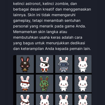
kelinci astronot, kelinci zombie, dan
berbagai desain kreatif dan menggemaskan
lainnya. Skin ini tidak memengaruhi
gameplay, tetapi menambah sentuhan
personal yang menarik pada game Anda.
Memamerkan skin langka atau
membutuhkan usaha keras adalah cara
yang bagus untuk menunjukkan dedikasi
dan keterampilan Anda kepada pemain lain.