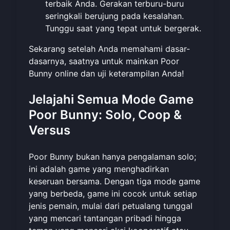
terbaik Anda. Gerakan terburu-buru
seringkali berujung pada kesalahan.
Tunggu saat yang tepat untuk bergerak.
Sekarang setelah Anda memahami dasar-
dasarnya, saatnya untuk
mainkan Poor
Bunny online
dan uji keterampilan Anda!
Jelajahi Semua Mode Game
Poor Bunny: Solo, Coop &
Versus
Poor Bunny bukan hanya pengalaman solo;
ini adalah game yang menghadirkan
keseruan bersama. Dengan tiga mode game
yang berbeda, game ini cocok untuk setiap
jenis pemain, mulai dari petualang tunggal
yang mencari tantangan pribadi hingga