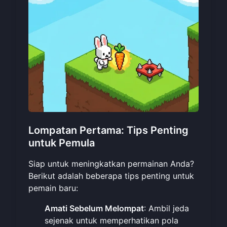
Lompatan Pertama: Tips Penting
untuk Pemula
Siap untuk meningkatkan permainan Anda?
Berikut adalah beberapa tips penting untuk
pemain baru:
Amati Sebelum Melompat
: Ambil jeda
sejenak untuk memperhatikan pola