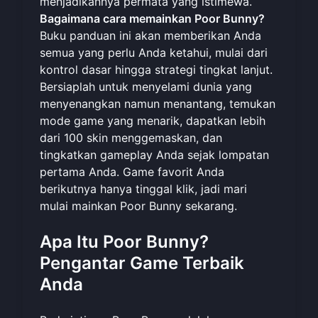
menjadikannya permata yang istimewa.
Bagaimana cara memainkan Poor Bunny?
Buku panduan ini akan memberikan Anda
semua yang perlu Anda ketahui, mulai dari
kontrol dasar hingga strategi tingkat lanjut.
Bersiaplah untuk menyelami dunia yang
menyenangkan namun menantang, temukan
mode game yang menarik, dapatkan lebih
dari 100 skin menggemaskan, dan
tingkatkan gameplay Anda sejak lompatan
pertama Anda. Game favorit Anda
berikutnya hanya tinggal klik, jadi mari
mulai mainkan Poor Bunny sekarang
.
Apa Itu Poor Bunny?
Pengantar Game Terbaik
Anda