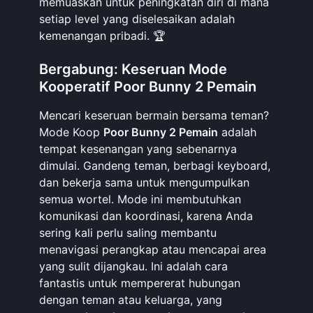
memuaskan untuk peningkatan diri di mana
setiap level yang diselesaikan adalah
kemenangan pribadi. 🏆
Bergabung: Keseruan Mode
Kooperatif Poor Bunny 2 Pemain
Mencari keseruan bermain bersama teman?
Mode Koop
Poor Bunny 2 Pemain
adalah
tempat kesenangan yang sebenarnya
dimulai. Gandeng teman, berbagi keyboard,
dan bekerja sama untuk mengumpulkan
semua wortel. Mode ini membutuhkan
komunikasi dan koordinasi, karena Anda
sering kali perlu saling membantu
menavigasi perangkap atau mencapai area
yang sulit dijangkau. Ini adalah cara
fantastis untuk mempererat hubungan
dengan teman atau keluarga, yang