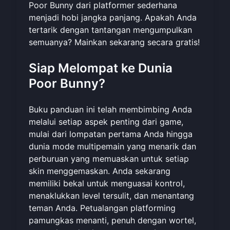
Poor Bunny dari platformer sederhana
menjadi hobi jangka panjang. Apakah Anda
tertarik dengan tantangan mengumpulkan
semuanya?
Mainkan sekarang secara gratis
!
Siap Melompat ke Dunia
Poor Bunny?
Buku panduan ini telah membimbing Anda
melalui setiap aspek penting dari game,
mulai dari lompatan pertama Anda hingga
dunia mode multipemain yang menarik dan
perburuan yang memuaskan untuk setiap
skin menggemaskan. Anda sekarang
memiliki bekal untuk menguasai kontrol,
menaklukkan level tersulit, dan menantang
teman Anda. Petualangan platforming
pamungkas menanti, penuh dengan wortel,