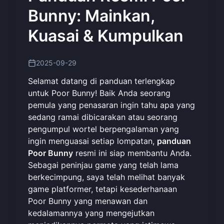
Bunny: Mainkan,
Kuasai & Kumpulkan
2025-09-29
Selamat datang di panduan terlengkap
untuk Poor Bunny! Baik Anda seorang
pemula yang penasaran ingin tahu apa yang
sedang ramai dibicarakan atau seorang
pengumpul wortel berpengalaman yang
ingin menguasai setiap lompatan,
panduan
Poor Bunny
resmi ini siap membantu Anda.
Sebagai peninjau game yang telah lama
berkecimpung, saya telah melihat banyak
game platformer, tetapi kesederhanaan
Poor Bunny yang menawan dan
kedalamannya yang mengejutkan