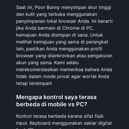
Saat ini, Poor Bunny menyimpan skor tinggi
dan kulit yang terbuka menggunakan
penyimpanan lokal browser Anda. Ini berarti
jika Anda bermain di Chrome di PC,
kemajuan Anda disimpan di sana. Untuk
melihat kemajuan yang sama di perangkat
lain, pastikan Anda menggunakan profil
browser yang disinkronkan atau pengaturan
akun yang sama. Kami selalu
merekomendasikan memeriksa bahwa Anda
tidak dalam mode privat agar wortel Anda
tetap tersimpan!
Mengapa kontrol saya terasa
berbeda di mobile vs PC?
Kontrol terasa berbeda karena sifat fisik
input. Keyboard menggunakan saklar digital