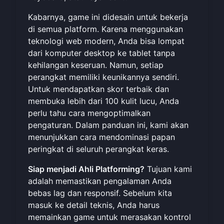
Kabarnya, game ini didesain untuk bekerja
di semua platform. Karena menggunakan
teknologi web modern, Anda bisa lompat
dari komputer desktop ke tablet tanpa
kehilangan keseruan. Namun, setiap
perangkat memiliki keunikannya sendiri.
Untuk mendapatkan skor terbaik dan
membuka lebih dari 100 kulit lucu, Anda
perlu tahu cara mengoptimalkan
pengaturan. Dalam panduan ini, kami akan
menunjukkan cara mendominasi papan
peringkat di seluruh perangkat keras.
Siap menjadi Ahli Platforming?
Tujuan kami
adalah memastikan pengalaman Anda
bebas lag dan responsif. Sebelum kita
masuk ke detail teknis, Anda harus
memainkan game
untuk merasakan kontrol