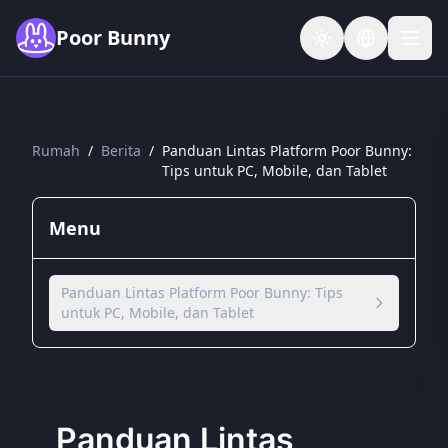
Skip to main content
Poor Bunny
Rumah
/
Berita
/
Panduan Lintas Platform Poor Bunny:
Tips untuk PC, Mobile, dan Tablet
Menu
Panduan Lintas Platform Poor Bunny: Tips
untuk PC, Mobile, dan Tablet
Panduan Lintas