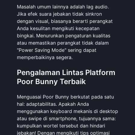
Masalah umum lainnya adalah lag audio.
Jika efek suara jebakan tidak sinkron
dengan visual, biasanya berarti perangkat
Anda kesulitan mengikuti kecepatan
bingkai. Menurunkan pengaturan kualitas
atau memastikan perangkat tidak dalam
"Power Saving Mode" sering dapat
memperbaikinya segera.
Pengalaman Lintas Platform
Poor Bunny Terbaik
Menguasai Poor Bunny berkutat pada satu
hal: adaptabilitas. Apakah Anda
menggunakan keyboard mekanis di desktop
atau swipe di smartphone, tujuannya sama:
kumpulkan wortel tersebut dan hindari
jebakan! Dengan mengikuti tips optimasi