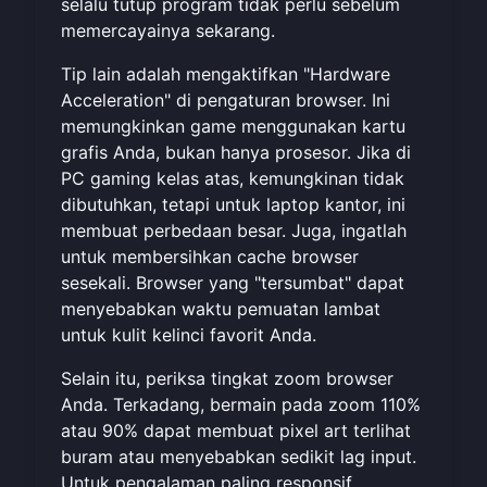
selalu tutup program tidak perlu sebelum
memercayainya sekarang
.
Tip lain adalah mengaktifkan "Hardware
Acceleration" di pengaturan browser. Ini
memungkinkan game menggunakan kartu
grafis Anda, bukan hanya prosesor. Jika di
PC gaming kelas atas, kemungkinan tidak
dibutuhkan, tetapi untuk laptop kantor, ini
membuat perbedaan besar. Juga, ingatlah
untuk membersihkan cache browser
sesekali. Browser yang "tersumbat" dapat
menyebabkan waktu pemuatan lambat
untuk kulit kelinci favorit Anda.
Selain itu, periksa tingkat zoom browser
Anda. Terkadang, bermain pada zoom 110%
atau 90% dapat membuat pixel art terlihat
buram atau menyebabkan sedikit lag input.
Untuk pengalaman paling responsif,