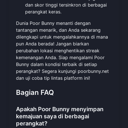
dan skor tinggi tersinkron di berbagai
perangkat keras.
Dunia Poor Bunny menanti dengan
tantangan menarik, dan Anda sekarang
dilengkapi untuk mengalahkannya di mana
pun Anda berada! Jangan biarkan
perubahan lokasi menghentikan streak
kemenangan Anda. Siap mengalami Poor
Bunny dalam kondisi terbaik di setiap
perangkat? Segera kunjungi
poorbunny.net
dan uji coba tip lintas platform ini!
Bagian FAQ
Apakah Poor Bunny menyimpan
kemajuan saya di berbagai
perangkat?