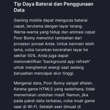
Tip Daya Baterai dan Penggunaan
Data
Gaming mobile dapat menguras baterai
cepat, terutama dengan layar terang.
Warna-warna yang hidup dan animasi cepat
Poor Bunny menuntut tambahan dari
prosesor ponsel Anda. Untuk bermain lebih
lama, coba turunkan kecerahan layar ke
sekitar 50%. Anda juga dapat
menonaktifkan "background app refresh"
untuk menghemat energi saat sedang
berusahan mencapai skor tinggi.
Mengenai data, Poor Bunny sangat efisien.
Karena game HTML5 yang sederhana, tidak
memerlukan unduhan masif. Namun, jika
pada paket data terbatas, coba muat game
saat di Wi-Fi. Setelah aset dimuat di