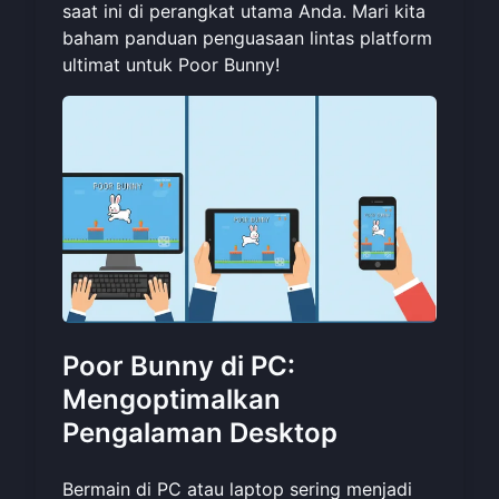
saat ini di perangkat utama Anda. Mari kita
baham panduan penguasaan lintas platform
ultimat untuk Poor Bunny!
Poor Bunny di PC:
Mengoptimalkan
Pengalaman Desktop
Bermain di PC atau laptop sering menjadi