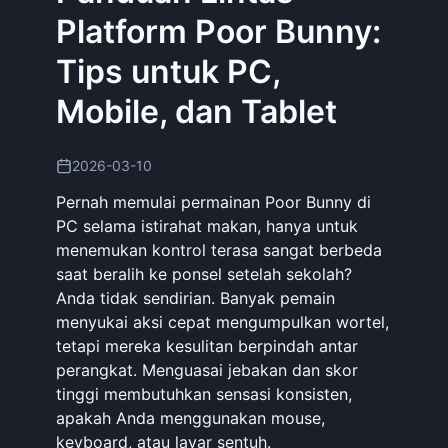
Platform Poor Bunny:
Tips untuk PC,
Mobile, dan Tablet
2026-03-10
Pernah memulai permainan Poor Bunny di
PC selama istirahat makan, hanya untuk
menemukan kontrol terasa sangat berbeda
saat beralih ke ponsel setelah sekolah?
Anda tidak sendirian. Banyak pemain
menyukai aksi cepat mengumpulkan wortel,
tetapi mereka kesulitan berpindah antar
perangkat. Menguasai jebakan dan skor
tinggi membutuhkan sensasi konsisten,
apakah Anda menggunakan mouse,
keyboard, atau layar sentuh.