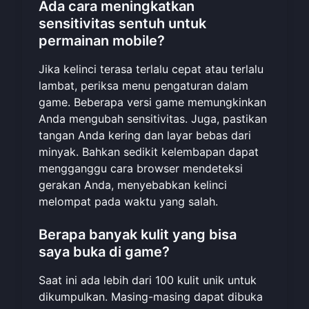
Ada cara meningkatkan
sensitivitas sentuh untuk
permainan mobile?
Jika kelinci terasa terlalu cepat atau terlalu
lambat, periksa menu pengaturan dalam
game. Beberapa versi game memungkinkan
Anda mengubah sensitivitas. Juga, pastikan
tangan Anda kering dan layar bebas dari
minyak. Bahkan sedikit kelembapan dapat
mengganggu cara browser mendeteksi
gerakan Anda, menyebabkan kelinci
melompat pada waktu yang salah.
Berapa banyak kulit yang bisa
saya buka di game?
Saat ini ada lebih dari 100 kulit unik untuk
dikumpulkan. Masing-masing dapat dibuka