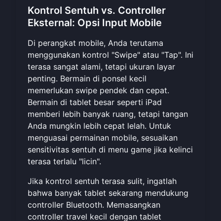
Kontrol Sentuh vs. Controller
Eksternal: Opsi Input Mobile
Di perangkat mobile, Anda terutama
menggunakan kontrol "Swipe" atau "Tap". Ini
terasa sangat alami, tetapi ukuran layar
penting. Bermain di ponsel kecil
memerlukan swipe pendek dan cepat.
Bermain di tablet besar seperti iPad
memberi lebih banyak ruang, tetapi tangan
Anda mungkin lebih cepat lelah. Untuk
menguasai permainan mobile, sesuaikan
sensitivitas sentuh di menu game jika kelinci
terasa terlalu "licin".
Jika kontrol sentuh terasa sulit, ingatlah
bahwa banyak tablet sekarang mendukung
controller Bluetooth. Memasangkan
controller travel kecil dengan tablet