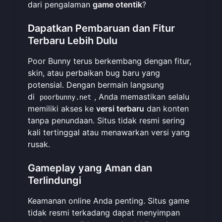
dari pengalaman
game otentik
?
Dapatkan Pembaruan dan Fitur
Terbaru Lebih Dulu
Poor Bunny terus berkembang dengan fitur,
skin, atau perbaikan bug baru yang
potensial. Dengan bermain langsung
di
, Anda memastikan selalu
poorbunny.net
memiliki akses ke
versi terbaru
dan konten
tanpa penundaan. Situs tidak resmi sering
kali tertinggal atau menawarkan versi yang
rusak.
Gameplay yang Aman dan
Terlindungi
Keamanan online Anda penting. Situs game
tidak resmi terkadang dapat menyimpan