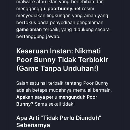
malware atau iklan yang berlebihan dan
mengganggu.
poorbunny.net
resmi
menyediakan lingkungan yang aman yang
berfokus pada penyediaan pengalaman
game aman
terbaik, yang didukung secara
bertanggung jawab.
Keseruan Instan: Nikmati
Poor Bunny Tidak Terblokir
(Game Tanpa Unduhan!)
Salah satu hal terbaik tentang Poor Bunny
adalah betapa mudahnya memulai bermain.
Apakah saya perlu mengunduh Poor
Bunny?
Sama sekali tidak!
Apa Arti "Tidak Perlu Diunduh"
Sebenarnya