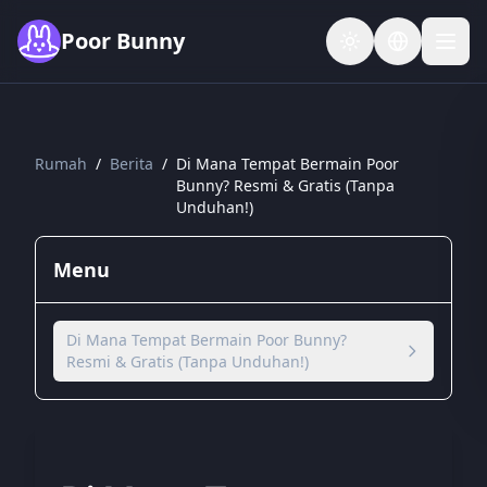
Skip to main content
Poor Bunny
Rumah
/
Berita
/
Di Mana Tempat Bermain Poor
Bunny? Resmi & Gratis (Tanpa
Unduhan!)
Menu
Di Mana Tempat Bermain Poor Bunny?
Resmi & Gratis (Tanpa Unduhan!)