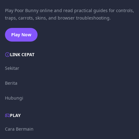
Play Poor Bunny online and read practical guides for controls,
traps, carrots, skins, and browser troubleshooting.
Play Now
LINK CEPAT
Sekitar
Berita
Hubungi
PLAY
Cara Bermain