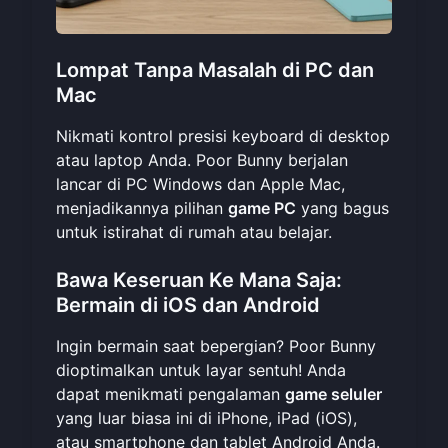
Lompat Tanpa Masalah di PC dan
Mac
Nikmati kontrol presisi keyboard di desktop
atau laptop Anda. Poor Bunny berjalan
lancar di PC Windows dan Apple Mac,
menjadikannya pilihan
game PC
yang bagus
untuk istirahat di rumah atau belajar.
Bawa Keseruan Ke Mana Saja:
Bermain di iOS dan Android
Ingin bermain saat bepergian? Poor Bunny
dioptimalkan untuk layar sentuh! Anda
dapat menikmati pengalaman
game seluler
yang luar biasa ini di iPhone, iPad (iOS),
atau smartphone dan tablet Android Anda.