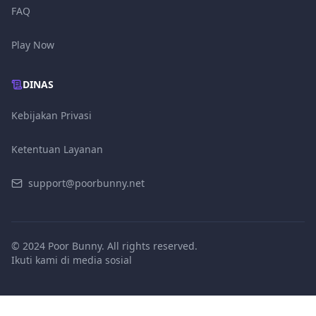
FAQ
Play Now
DINAS
Kebijakan Privasi
Ketentuan Layanan
support@poorbunny.net
© 2024 Poor Bunny. All rights reserved.
Ikuti kami di media sosial