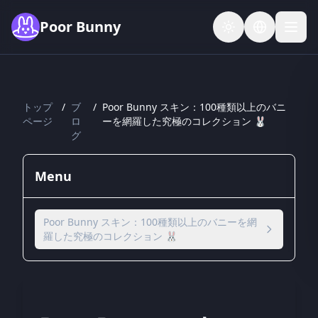
Skip to main content
Poor Bunny
トップ
/
ブ
/
Poor Bunny スキン：100種類以上のバニ
ページ
ロ
ーを網羅した究極のコレクション 🐰
グ
Menu
Poor Bunny スキン：100種類以上のバニーを網
羅した究極のコレクション 🐰