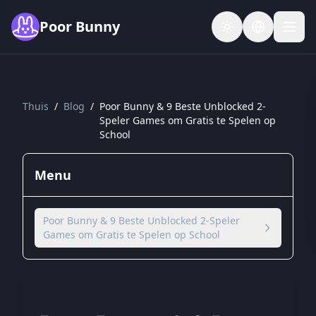
Skip to main content
Poor Bunny
Thuis
/
Blog
/
Poor Bunny & 9 Beste Unblocked 2-
Speler Games om Gratis te Spelen op
School
Menu
Poor Bunny & 9 Beste Unblocked 2-Speler
Games om Gratis te Spelen op School