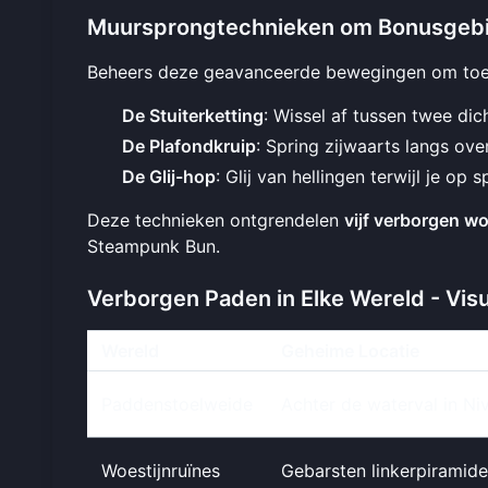
Muursprongtechnieken om Bonusgebi
Beheers deze geavanceerde bewegingen om toeg
De Stuiterketting
: Wissel af tussen twee di
De Plafondkruip
: Spring zijwaarts langs ov
De Glij-hop
: Glij van hellingen terwijl je op
Deze technieken ontgrendelen
vijf verborgen wo
Steampunk Bun.
Verborgen Paden in Elke Wereld - Vis
Wereld
Geheime Locatie
Paddenstoelweide
Achter de waterval in Ni
Woestijnruïnes
Gebarsten linkerpiramid