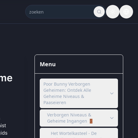
Menu
ime
Poor Bunny Verborgen
Geheimen: Ontdek Alle
Geheime Niveaus &
Paaseieren
Verborgen Niveaus &
n
Geheime Ingangen 🚪
ist
gids
Het Wortelkasteel - De