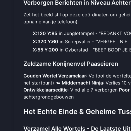
Verborgen Berichten in Niveau Achte
Zet het beeld stil op deze coördinaten om gehe
opname van je telefoon):
X:120 Y:85
in Jungletempel - "BEDANKT V
X:320 Y:60
in Snoepvallei - "VERGEET NIE
X:55 Y:200
in Cyberstad - "BEEP BOOP JE
Zeldzame Konijnenvel Paaseieren
Gouden Wortel Verzamelaar
: Voltooi de wortelt
het startpunt) 🥕
Middernacht Ninja
: Verlies 10
Ontwikkelaarseditie
: Vind alle 7 verborgen
Poor
achtergrondgebouwen
Het Echte Einde & Geheime Tus
Verzamel Alle Wortels - De Laatste Ui