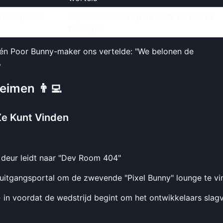
e bewegende
Rijd 7 seconden op de wolk zonder te
bewegen
én Poor Bunny-maker ons vertelde: "We belonen de

eimen 👨‍💻
Ze Kunt Vinden
 deur leidt naar "Dev Room 404"
uitgangsportal om de zwevende "Pixel Bunny" lounge te vi
oordat de wedstrijd begint om het ontwikkelaars slagv