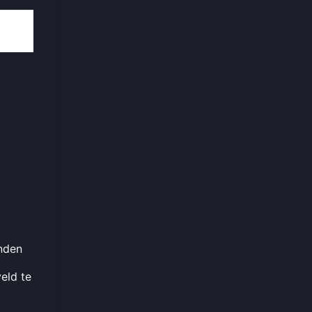
nden
eld te