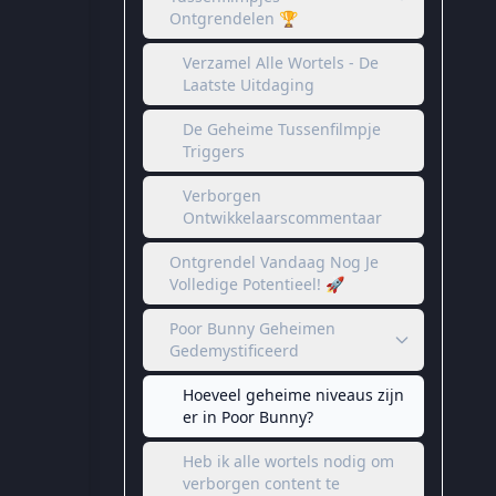
Ontgrendelen 🏆
Verzamel Alle Wortels - De
Laatste Uitdaging
De Geheime Tussenfilmpje
Triggers
Verborgen
Ontwikkelaarscommentaar
Ontgrendel Vandaag Nog Je
Volledige Potentieel! 🚀
Poor Bunny Geheimen
Gedemystificeerd
Hoeveel geheime niveaus zijn
er in Poor Bunny?
Heb ik alle wortels nodig om
verborgen content te