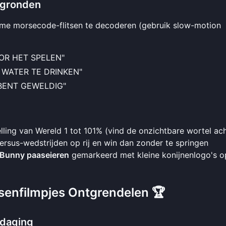
rgronden
ime morsecode-flitsen te decoderen (gebruik slow-motion
OOR HET SPELEN"
T WATER TE DRINKEN"
 BENT GEWELDIG"
elling van Wereld 1 tot 101% (vind de onzichtbare wortel ac
 versus-wedstrijden op rij en win dan zonder te springen
 Bunny paaseieren
gemarkeerd met kleine konijnenlogo's o
senfilmpjes Ontgrendelen 🏆
tdaging