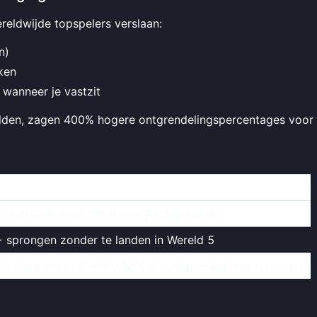
ereldwijde topspelers verslaan:
n)
ken
 wanneer je vastzit
lden, zagen 400% hogere ontgrendelingspercentages voor 
er dan 4:20 voor een Bunny Racing-teaser
sprongen zonder te landen in Wereld 5
er schade om het "+PRO MODE" ontgrendelscherm te zien