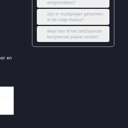
ontgrendelen?
Zijn er multiplayer geheimen
in de coöp-modus?
Waar kan ik het zeldzaamste
konijnenvel paasei vinden?
per en