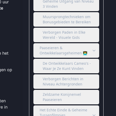
Geheime Uitgang van Niveau
0 uur
3 Vinden
te
Muursprongtechnieken om
Bonusgebieden te Bereiken
Verborgen Paden in Elke
Wereld - Visuele Gids
Paaseieren &
e het
Ontwikkelaarsgeheimen 👨‍💻
De Ontwikkelaars Cameo's -
Waar Je Ze Kunt Vinden
gen op
Verborgen Berichten in
Niveau Achtergronden
Zeldzame Konijnenvel
Paaseieren
ten
e in
Het Echte Einde & Geheime
Tussenfilmpjes