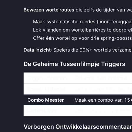
Bewezen wortelroutes
die zelfs de tijden van w
Maak systematische rondes (nooit teruggaa
Lok vijanden om wortelbarrières te doorbre
Offer één wortel op voor drie spring-boosts
Data Inzicht
: Spelers die 90%+ wortels verzame
De Geheime Tussenfilmpje Triggers
Trigger Categorie
Geheime Tussenfilmpje
Speedrun Bonus
Voltooi Wereld 3 in mind
Combo Meester
Maak een combo van 15+ 
Perfecte Run
Voltooi elk niveau zond
Verborgen Ontwikkelaarscommentaar