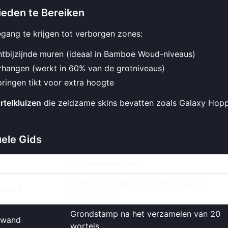
eden te Bereiken
ang te krijgen tot verborgen zones:
chtbijzijnde muren (ideaal in Bamboe Woud-niveaus)
erhangen (werkt in 60% van de grotniveaus)
 springen tikt voor extra hoogte
rtelkluizen
die zeldzame skins bevatten zoals Galaxy Hop
uele Gids
Activeermethode
Drievoudige sprong bij de hoogste
veau 2
paddenstoel
Grondstamp na het verzamelen van 20
ewand
wortels