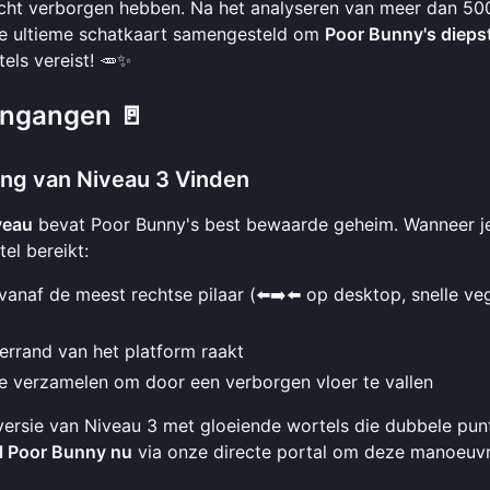
 zicht verborgen hebben. Na het analyseren van meer dan 50
e ultieme schatkaart samengesteld om
Poor Bunny's dieps
els vereist! 🥕✨
Ingangen 🚪
ang van Niveau 3 Vinden
veau
bevat Poor Bunny's best bewaarde geheim. Wanneer j
el bereikt:
anaf de meest rechtse pilaar (⬅️➡️⬅️ op desktop, snelle ve
errand van het platform raakt
te verzamelen om door een verborgen vloer te vallen
versie van Niveau 3 met gloeiende wortels die dubbele pun
l Poor Bunny nu
via onze
directe portal
om deze manoeuvr