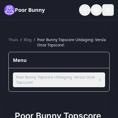
Skip to main content
Poor Bunny
Thuis
/
Blog
/
Poor Bunny Topscore Uitdaging: Versla
Onze Topscore!
Menu
Poor Bunny Topscore Uitdaging: Versla Onze
Topscore!
Poor Bunny Topscore