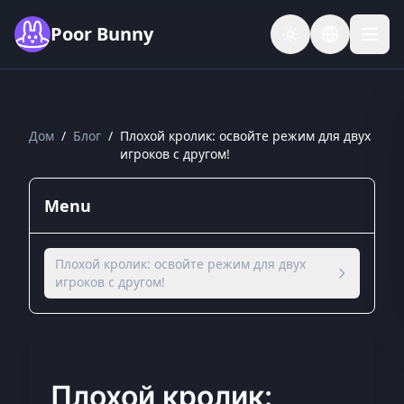
Skip to main content
Poor Bunny
Дом
/
Блог
/
Плохой кролик: освойте режим для двух
игроков с другом!
Menu
Плохой кролик: освойте режим для двух
игроков с другом!
Плохой кролик: