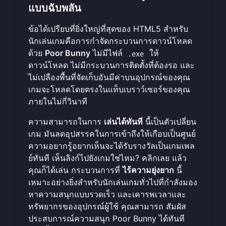
แบบฉับพลัน
ข้อได้เปรียบที่ยิ่งใหญ่ที่สุดของ HTML5 สำหรับ
นักเล่นเกมคือการกำจัดกระบวนการดาวน์โหลด
ด้วย
Poor Bunny
ไม่มีไฟล์
ให้
.exe
ดาวน์โหลด ไม่มีกระบวนการติดตั้งที่ต้องรอ และ
ไม่เปลืองพื้นที่จัดเก็บอันมีค่าบนอุปกรณ์ของคุณ
เกมจะโหลดโดยตรงในแท็บเบราว์เซอร์ของคุณ
ภายในไม่กี่วินาที
ความสามารถในการ
เล่นได้ทันที
นี้เป็นตัวเปลี่ยน
เกม มันลดอุปสรรคในการเข้าถึงให้เกือบเป็นศูนย์
ความอยากรู้อยากเห็นจะได้รับรางวัลเป็นเกมเพล
ย์ทันที เห็นลิงก์ไปยังเกมใช่ไหม? คลิกเลย แล้ว
คุณก็ได้เล่น กระบวนการที่
ไร้ความยุ่งยาก
นี้
เหมาะอย่างยิ่งสำหรับนักเล่นเกมทั่วไปที่กำลังมอง
หาความสนุกแบบรวดเร็ว และเคารพเวลาและ
ทรัพยากรของอุปกรณ์ผู้ใช้ คุณสามารถ
สัมผัส
ประสบการณ์ความสนุก Poor Bunny ได้ทันที