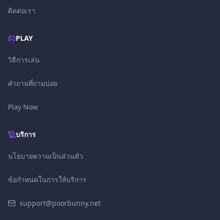
ติดต่อเรา
PLAY
วิธีการเล่น
คำถามที่ถามบ่อย
Play Now
บริการ
นโยบายความเป็นส่วนตัว
ข้อกําหนดในการให้บริการ
support@poorbunny.net