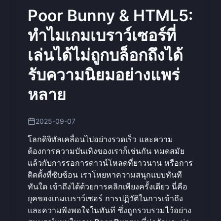
Poor Bunny & HTML5:
ทำไมเกมเบราว์เซอร์ที่
เล่นได้ไม่ถูกบล็อกถึงได้
รับความนิยมอย่างแพร่
หลาย
2025-09-07
โลกดิจิทัลเคลื่อนไปอย่างรวดเร็ว และความ
ต้องการความบันเทิงของเราก็เช่นกัน หมดสมัย
แล้วกับการรอการดาวน์โหลดที่ยาวนาน หรือการ
ติดตั้งที่ซับซ้อน เราโหยหาความสนุกแบบทันที
ทันใด เข้าถึงได้ด้วยการคลิกเพียงครั้งเดียว นี่คือ
ยุคของเกมเบราว์เซอร์ การปฏิวัติในการเข้าถึง
และความพึงพอใจในทันที ซึ่งถูกรวบรวมไว้อย่าง