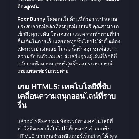
ต้องผูกพัน
Poor Bunny
โดดเด่นในด้านนี้ด้วยการนำเสนอ
ประสบการณ์หลักที่สมบูรณ์แบบฟรี คุณสามารถ
เข้าถึงทุกระดับ โหมดเกม และความท้าทายที่น่า
ตื่นเต้นในการเก็บแครอททุกชิ้นโดยไม่จำเป็นต้อง
เปิดกระเป๋าเงินเลย โมเดลนี้สร้างชุมชนที่อิงจาก
ความรักในตัวเกมเอง ส่งเสริมฐานผู้เล่นที่ภักดีที่
กลับมาเพื่อความสุขบริสุทธิ์ของประสบการณ์
เกมแพลตฟอร์มกระต่าย
เกม HTML5: เทคโนโลยีที่ขับ
เคลื่อนความสนุกออนไลน์ที่ราบ
รื่น
แล้วอะไรคือความมหัศจรรย์ทางเทคโนโลยีที่
ทำให้สิ่งเหล่านี้เป็นไปได้ทั้งหมด? คำตอบคือ
HTML5 หากคุณจำยุคอินเทอร์เน็ตเก่าๆ ได้ คุณ