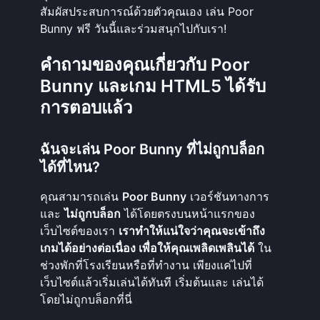
สัมผัสประสบการณ์ด้วยตัวคุณเอง
เล่น Poor
Bunny ฟรี
วันนี้และร่วมสนุกไปกับเรา!
คำถามของคุณเกี่ยวกับ Poor
Bunny และเกม HTML5 ได้รับ
การตอบแล้ว
ฉันจะเล่น Poor Bunny ที่ไม่ถูกบล็อก
ได้ที่ไหน?
คุณสามารถเล่น
Poor Bunny
เวอร์ชันทางการ
และ
ไม่ถูกบล็อก
ได้โดยตรงบนหน้าแรกของ
เว็บไซต์ของเรา
เราทำให้แน่ใจว่าคุณจะเข้าถึง
เกมได้อย่างต่อเนื่อง เพื่อให้คุณเพลิดเพลินได้
ใน
ช่วงพักที่โรงเรียนหรือที่ทำงาน เพียงแค่ไปที่
เว็บไซต์แล้วเริ่มเล่นได้ทันที เริ่มต้นและ
เล่นได้
โดยไม่ถูกบล็อกที่นี่