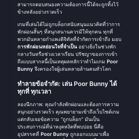
สามารถตอบสนองความต้องการนี้ได้จะถูกทิ้งไว้
ข้างหลังอย่างรวดเร็ว
เกมที่เล่นได้ไม่ถูกบล็อกสนับสนุนแนวคิดที่ว่าการ
พักผ่อนสั้นๆ ที่สนุกสนานควรมีให้ทุกคน ทุกที่
พวกมันทลายกำแพงดิจิทัลที่จำกัดการเข้าถึง มอบ
การพักผ่อนหย่อนใจที่จำเป็น
อย่างยิ่งในช่วงพัก
กลางวันหรือช่วงเวลาเรียน ปรัชญาของการเข้า
ถึงแบบสากลนี้เป็นเหตุผลหลักว่าทำไมเกม
Poor
Bunny
จึงครองใจผู้เล่นหลายล้านคนทั่วโลก
ทำลายข้อจำกัด: เล่น Poor Bunny ได้
ทุกที่ ทุกเวลา
ลองนึกภาพ: คุณกำลังพักผ่อนและต้องการความ
สนุกอย่างรวดเร็ว คุณพยายามเข้าถึงเว็บไซต์เกม
แต่กลับเจอข้อความ "ถูกบล็อก" มันเป็น
ประสบการณ์ที่น่าหงุดหงิดที่พบบ่อย นี่คือ
อุปสรรคที่
Poor Bunny
ถูกออกแบบมาเพื่อ