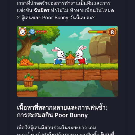
เวลาที่น่าจดจำของการทำงานเป็นทีมและการ
แข่งขัน
ฉันมิตร
ทำไมไม่
ท้าทายเพื่อนในโหมด
2 ผู้เล่นของ Poor Bunny
วันนี้เลยล่ะ?
เนื้อหาที่หลากหลายและการเล่นซ้ำ:
การสะสมสกิน Poor Bunny
เพื่อให้ผู้เล่นมีส่วนร่วมในระยะยาว เกม
เบราว์เซอร์สมัยใหม่ต้องการความลึกซึ้ง
ผู้เล่นที่