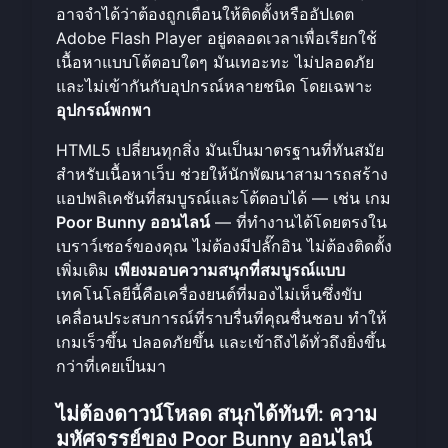
อาจจำได้ว่าต้องถูกเตือนให้ติดตั้งหรืออัปเดต
Adobe Flash Player อยู่ตลอดเวลาเพื่อเรียกใช้
เนื้อหาแบบโต้ตอบใดๆ มันเทอะทะ ไม่ปลอดภัย
และไม่เข้ากันกับอุปกรณ์หลายชนิด โดยเฉพาะ
อุปกรณ์พกพา
HTML5 เปลี่ยนทุกสิ่ง มันเป็นมาตรฐานที่ทันสมัย
สำหรับเนื้อหาเว็บ ช่วยให้นักพัฒนาสามารถสร้าง
แอปพลิเคชันที่สมบูรณ์และโต้ตอบได้ — เช่น เกม
Poor Bunny ออนไลน์
— ที่ทำงานได้โดยตรงใน
เบราว์เซอร์ของคุณ ไม่ต้องมีปลั๊กอิน ไม่ต้องติดตั้ง
เพิ่มเติม
เพียงมอบความสนุกที่สมบูรณ์แบบ
เทคโนโลยีนี้คือเครื่องยนต์ที่มองไม่เห็นซึ่งขับ
เคลื่อนประสบการณ์ที่ราบรื่นที่คุณชื่นชอบ ทำให้
เกมเร็วขึ้น ปลอดภัยขึ้น และเข้าถึงได้ทั่วถึงยิ่งขึ้น
กว่าที่เคยเป็นมา
ไม่ต้องดาวน์โหลด สนุกได้ทันที: ความ
มหัศจรรย์ของ Poor Bunny ออนไลน์