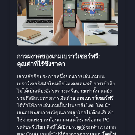
การผงาดของเกมเบราว์เซอร์ฟรี:
คุณค่าที่ไร้ซึ่งราคา
เสาหลักอีกประการหนึ่งของการเล่นเกมบน
เบราว์เซอร์สมัยใหม่คือโมเดลเล่นฟรี การเข้าถึง
ไม่ได้เป็นเพียงอิสระทางเครือข่ายเท่านั้น แต่ยัง
รวมถึงอิสระทางการเงินด้วย
เกมเบราว์เซอร์ฟรี
ได้ทำให้การเล่นเกมเป็นประชาธิปไตย โดยนำ
เสนอประสบการณ์คุณภาพสูงโดยไม่ต้องเสียค่า
ใช้จ่ายแพงๆ เหมือนเกมคอนโซลหรือเกม PC
ระดับพรีเมียม สิ่งนี้ได้เปิดประตูสู่ผู้ชมจำนวนมาก
ของนักเล่นเกมทั่วไปที่ต้องการความสนุก
โดยไม่