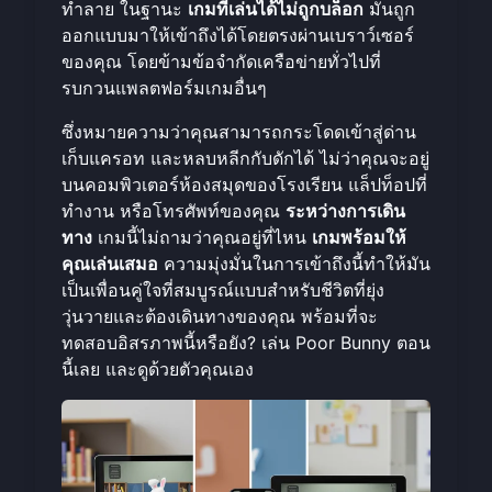
ทำลาย ในฐานะ
เกมที่เล่นได้ไม่ถูกบล็อก
มันถูก
ออกแบบมาให้เข้าถึงได้โดยตรงผ่านเบราว์เซอร์
ของคุณ โดยข้ามข้อจำกัดเครือข่ายทั่วไปที่
รบกวนแพลตฟอร์มเกมอื่นๆ
ซึ่งหมายความว่าคุณสามารถกระโดดเข้าสู่ด่าน
เก็บแครอท และหลบหลีกกับดักได้ ไม่ว่าคุณจะอยู่
บนคอมพิวเตอร์ห้องสมุดของโรงเรียน แล็ปท็อปที่
ทำงาน หรือโทรศัพท์ของคุณ
ระหว่างการเดิน
ทาง
เกมนี้ไม่ถามว่าคุณอยู่ที่ไหน
เกมพร้อมให้
คุณเล่นเสมอ
ความมุ่งมั่นในการเข้าถึงนี้ทำให้มัน
เป็นเพื่อนคู่ใจที่สมบูรณ์แบบสำหรับชีวิตที่ยุ่ง
วุ่นวายและต้องเดินทางของคุณ พร้อมที่จะ
ทดสอบอิสรภาพนี้หรือยัง?
เล่น Poor Bunny ตอน
นี้เลย
และดูด้วยตัวคุณเอง