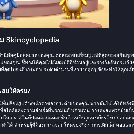
วม Skincyclopedia
ว่านี่คือคู่มือสุดยอดของคุณ คอลเลกชันที่สมบูรณ์ที่สุดของสกินทุกช
องคุณ ชี้ทางให้คุณไปยังสมบัติที่ซ่อนอยู่และรางวัลอันทรงเกียร
ไปที่สุดไปจนถึงกระต่ายระดับตำนานที่หายากสุดๆ ซึ่งจะทำให้คุณเป็น
ะสมให้ครบ?
ที่เปลี่ยนรูปร่างหน้าตาของกระต่ายของคุณ พวกมันไม่ได้ให้พลังพ
่สไตล์และความสำเร็จที่พวกมันเป็นตัวแทน การสะสมพวกมันเป็นว
ในเกม สกินที่ปลดล็อกแต่ละชิ้นคือเหรียญแห่งเกียรติยศ บอกเล่าเร
ุณทำได้ สำหรับผู้ที่ต้องการสะสมให้ครบจริง ๆ การเติมเต็มคอลเลก