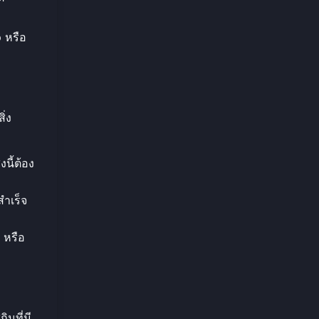
 หรือ
ิ่ง
นี้ต้อง
สำเร็จ
 หรือ
นที่มี