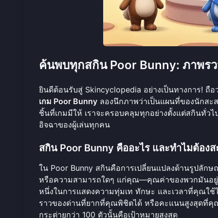
ค้นพบทุกสกิน Poor Bunny: ภาพร
ยินดีต้อนรับสู่ Skincyclopedia อย่างเป็นทางการ! ถือ
เกม Poor Bunny
ลองนึกภาพว่าเป็นแผนที่ของนักสะสมข
ชิ้นที่เกมมีให้ เราจะครอบคลุมทุกอย่างตั้งแต่สกินทั่ว
อิจฉาของผู้เล่นทุกคน
สกิน Poor Bunny คืออะไร และทำไมต้องส
ใน Poor Bunny สกินคือการเปลี่ยนแปลงด้านรูปลักษณ์
หรือความสามารถใดๆ แก่คุณ—คุณค่าของพวกมันอยู่ที
หนึ่งในการแสดงความทุ่มเท ทักษะ และเวลาที่คุณใช้ไป
ราวของด่านที่ยากที่คุณพิชิตได้ หรือคะแนนสูงสุดที่ค
กระต่ายกว่า 100 ตัวนั้นคือเป้าหมายสูงสุด