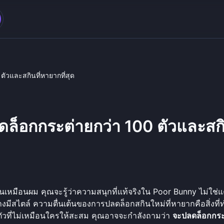
ตัวและสกินที่หายากที่สุด
ดล็อกกระต่ายกว่า 100 ตัวและสกิ
นเหมือนผม คุณจะรู้ว่าความสนุกที่แท้จริงใน Poor Bunny ไม่ใช่แ
งมีสไตล์ ความตื่นเต้นของการปลดล็อกสกินใหม่ที่หายากคือสิ่งที่
 ตัวที่ไม่เหมือนใครให้สะสม คุณอาจจะกำลังถามว่า
จะปลดล็อกกระ