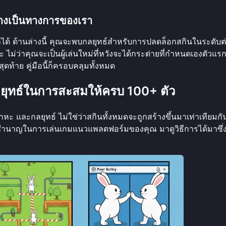
่างเป็นทางการของเรา
่จะทำได้ ด้านล่างนี้ คุณจะพบกลยุทธ์สำหรับการปลดล็อกสกินในระดับต
ม่ว่าคุณจะเป็นผู้เล่นใหม่ที่หวังจะได้กระต่ายที่กำหนดเองตัวแรก
ุดท้าย คู่มือนี้ก็ครอบคลุมทั้งหมด
กลยุทธ์ในการสะสมให้ครบ 100+ ตัว
หะ และกลยุทธ์ ไม่ใช่ว่าสกินทั้งหมดจะถูกสร้างขึ้นมาเท่าเทียมกั
ำนาญในการเล่นเกมแนวแพลตฟอร์มของคุณ มาดูวิธีการได้มาซึ่