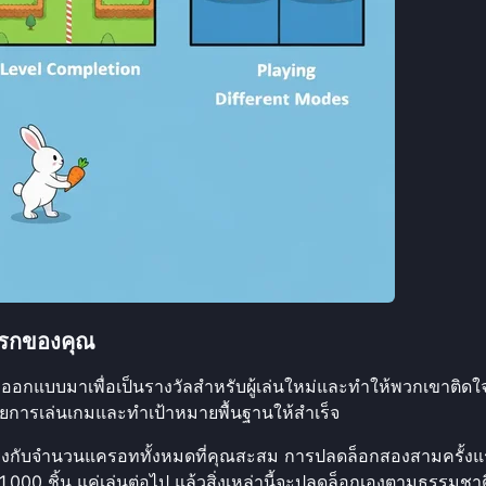
วแรกของคุณ
้ถูกออกแบบมาเพื่อเป็นรางวัลสำหรับผู้เล่นใหม่และทำให้พวกเขาติดใ
ยการเล่นเกมและทำเป้าหมายพื้นฐานให้สำเร็จ
โยงกับจำนวนแครอททั้งหมดที่คุณสะสม การปลดล็อกสองสามครั้ง
00 ชิ้น แค่เล่นต่อไป แล้วสิ่งเหล่านี้จะปลดล็อกเองตามธรรมชาต