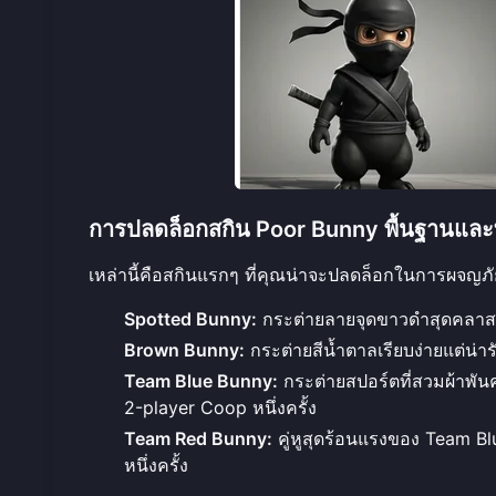
การปลดล็อกสกิน Poor Bunny พื้นฐานและท
เหล่านี้คือสกินแรกๆ ที่คุณน่าจะปลดล็อกในการผจญภั
Spotted Bunny:
กระต่ายลายจุดขาวดำสุดคลาส
Brown Bunny:
กระต่ายสีน้ำตาลเรียบง่ายแต่น่า
Team Blue Bunny:
กระต่ายสปอร์ตที่สวมผ้าพั
2-player Coop หนึ่งครั้ง
Team Red Bunny:
คู่หูสุดร้อนแรงของ Team B
หนึ่งครั้ง