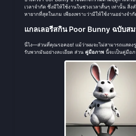
เวลาจำกัด ซึ่งมีให้ใช้งานในช่วงเวลาสั้นๆ เท่านั้น สิ
หายากที่สุดในเกม เพียงเพราะว่ามีให้ใช้งานอย่างจำกั
แกลเลอรีสกิน Poor Bunny ฉบับสมบ
นี่ไง—ส่วนที่คุณรอคอย! แม้ว่าผมจะไม่สามารถแสดงรูป
รับพวกมันอย่างละเอียด ส่วน
คู่มือภาพ
นี้จะเป็นคู่ม