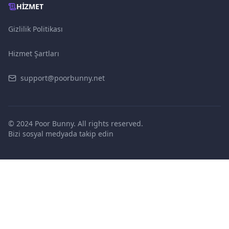
HIZMET
Gizlilik Politikası
Hizmet Şartları
support@poorbunny.net
© 2024 Poor Bunny. All rights reserved.
Bizi sosyal medyada takip edin