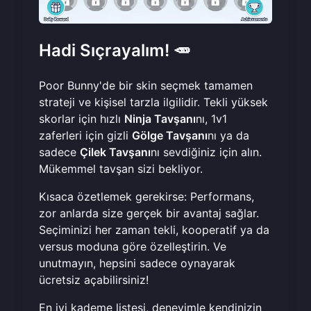
Hadi Sıçrayalım! 🥕
Poor Bunny'de bir skin seçmek tamamen
strateji ve kişisel tarzla ilgilidir. Tekli yüksek
skorlar için hızlı
Ninja Tavşanı
nı, 1v1
zaferleri için gizli
Gölge Tavşanı
nı ya da
sadece
Çilek Tavşanı
nı sevdiğiniz için alın.
Mükemmel tavşan sizi bekliyor.
Kısaca özetlemek gerekirse: Performans,
zor anlarda size gerçek bir avantaj sağlar.
Seçiminizi her zaman tekli, kooperatif ya da
versus moduna göre özelleştirin. Ve
unutmayın, hepsini sadece oynayarak
ücretsiz açabilirsiniz!
En iyi kademe listesi, deneyimle kendinizin