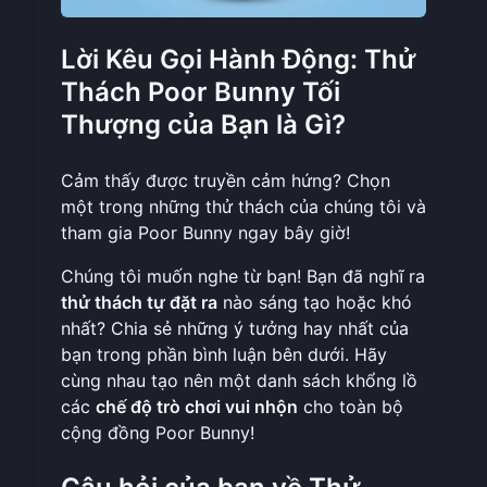
Lời Kêu Gọi Hành Động: Thử
Thách Poor Bunny Tối
Thượng của Bạn là Gì?
Cảm thấy được truyền cảm hứng?
Chọn
một trong những thử thách của chúng tôi và
tham gia Poor Bunny ngay bây giờ
!
Chúng tôi muốn nghe từ bạn! Bạn đã nghĩ ra
thử thách tự đặt ra
nào sáng tạo hoặc khó
nhất? Chia sẻ những ý tưởng hay nhất của
bạn trong phần bình luận bên dưới. Hãy
cùng nhau tạo nên một danh sách khổng lồ
các
chế độ trò chơi vui nhộn
cho toàn bộ
cộng đồng Poor Bunny!