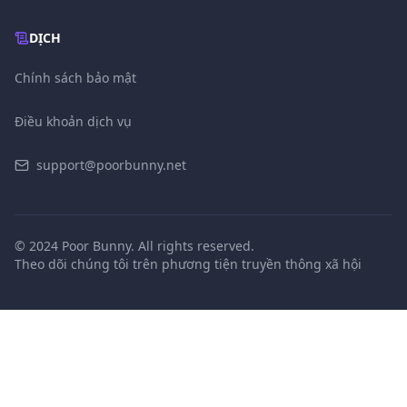
DỊCH
Chính sách bảo mật
Điều khoản dịch vụ
support@poorbunny.net
© 2024 Poor Bunny. All rights reserved.
Theo dõi chúng tôi trên phương tiện truyền thông xã hội