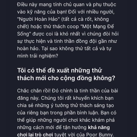
Điều này mang tính chủ quan và phụ thuộc
vào kỹ năng của bạn! Đối với nhiều người,
"Người Hoàn Hảo" (tất cả cà rốt, không
chết) hoặc thử thách coop "Một Mạng Để
Sống" được coi là khó nhất vì chúng đòi hỏi
sự thực hiện và tinh thần đồng đội gần như
hoàn hảo. Tại sao không
thử tất cả và tự
mình trải nghiệm
?
Tôi có thể đề xuất những thử
thách mới cho cộng đồng không?
Chắc chắn rồi! Đó chính là tinh thần của bài
đăng này. Chúng tôi rất khuyến khích bạn
chia sẻ những ý tưởng thử thách sáng tạo
của riêng bạn trong phần bình luận. Bạn có
thể giúp những người chơi khác khám phá
những cách mới để tận hưởng
khả năng
chơi lại trò chơi
tuyệt vời của Poor Bunny.