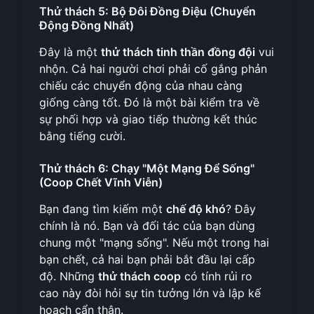
Thử thách 5: Bộ Đôi Đồng Điệu (Chuyển
Động Đồng Nhất)
Đây là một
thử thách tinh thần đồng đội
vui
nhộn. Cả hai người chơi phải cố gắng phản
chiếu các chuyển động của nhau càng
giống càng tốt. Đó là một bài kiểm tra về
sự phối hợp và giao tiếp thường kết thúc
bằng tiếng cười.
Thử thách 6: Chạy "Một Mạng Để Sống"
(Coop Chết Vĩnh Viễn)
Bạn đang tìm kiếm một
chế độ khó
? Đây
chính là nó. Bạn và đối tác của bạn dùng
chung một "mạng sống". Nếu một trong hai
bạn chết, cả hai bạn phải bắt đầu lại cấp
độ. Những
thử thách coop
có tính rủi ro
cao này đòi hỏi sự tin tưởng lớn và lập kế
hoạch cẩn thận.