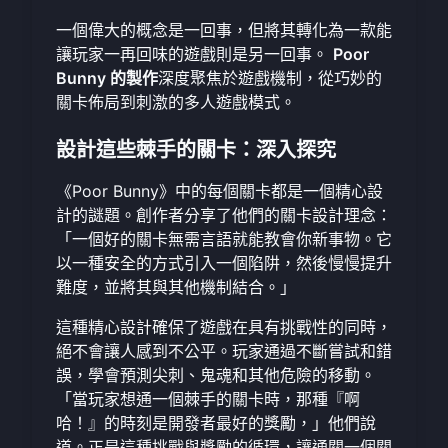
一個偉大的概念是一回事，但將其轉化為一款能
讓玩家一再回味的遊戲則是另一回事。
Poor
Bunny 的製作
深度聚焦於遊戲機制，從巧妙的
關卡佈局到刺激的多人遊戲模式。
設計這些棘手的關卡：深入探究
《Poor Bunny》中的每個關卡都是一個精心設
計的謎題。創作者分享了他們的關卡設計理念：
「一個好的關卡無需言語就能教會你新事物。它
以一種安全的方式引入一個陷阱，然後慢慢提升
難度，並將其與其他機制結合。」
這種精心設計確保了遊戲在具有挑戰性的同時，
絕不會讓人感到不公平。玩家通過不斷嘗試和錯
誤，學會預測尖刺、鬼魂和其他危險的移動。
「當玩家想通一個棘手的關卡時，那種『啊
哈！』的時刻是開發者最好的獎勵，」他們說
道。正是這種挑戰與獎勵的循環，讓通關一個關