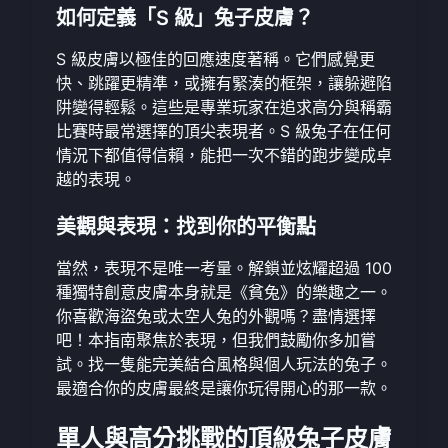
如何定義「S 級」兔子皮膚？
S 級皮膚以極佳的回應速度著稱。它們感覺更
快、跳躍更精準，或擁有緊湊的框架，讓躲避陷
阱變得輕鬆。這些是專業玩家在追求高分與稱霸
比賽時最常選擇的頂尖表現者。S 級兔子在任何
情況下都值得信賴，能把一次不錯的跑步變成卓
越的表現。
美觀與表現：找到你的平衡點
當然，表現不是唯一考量。解鎖並炫耀超過 100
種獨特創意皮膚本身就是《貧兔》的樂趣之一。
你喜歡海盜兔或太空人兔的外觀嗎？盡情選擇
吧！本指南聚焦於表現，但我們鼓勵你多加嘗
試。找一隻能完美結合風格與個人玩法的兔子。
最適合你的皮膚最終是讓你玩得開心的那一款。
單人與高分挑戰的頂級兔子皮膚