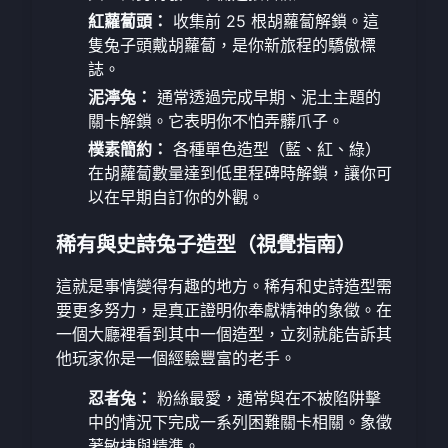
紅蘿蔔頭：
收集前 25 根胡蘿蔔解鎖。這
隻兔子頭戴胡蘿蔔，是你新旅程的驕傲標
誌。
泥濘兔：
通常透過完成早期、泥土主題的
關卡解鎖。它表明你不怕弄髒爪子。
樸素簡約：
各種單色造型（藍、紅、綠）
在胡蘿蔔數量達到低里程碑時解鎖，讓你可
以在早期自訂你的外觀。
稀有與史詩兔子造型（視覺指南）
這就是事情變得有趣的地方。稀有和史詩造型需
要更多努力，是真正證明你奉獻精神的象徵。在
一個大廳裡看到其中一個造型，立刻就能告訴其
他玩家你是一個經驗豐富的老手。
忍者兔：
粉絲最愛，通常與在不被陷阱擊
中的情況下完成一系列困難關卡相關。象徵
著敏捷與精準。