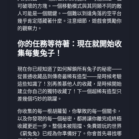
可破壞的方塊。一個移動模式與其同類不同的敵
人可能是一個關鍵。一個難以到達角落的空平台
幾乎肯定隱藏著什麼。注意細節，遊戲會獎勵你
的觀察力。
你的任務等待著：現在就開始收
集每隻兔子！
現在你已經知道了如何解鎖所有兔子的秘密——
從普通收藏品到傳奇最稀有造型——是時候考驗
這些知識了！別再羨慕他人的收藏，是時候開始
建立你自己的獨特收藏了！下一個超稀有造型只
差幾個巧妙的跳躍。
你收集的每一根胡蘿蔔，你擊敗的每一個關卡，
以及你發現的每一個秘密，都將讓你離完成終極
收藏更近一步。整個未被阻擋、免費遊玩的世界
《窮兔兔》已經為你準備好了。你會首先尋找哪