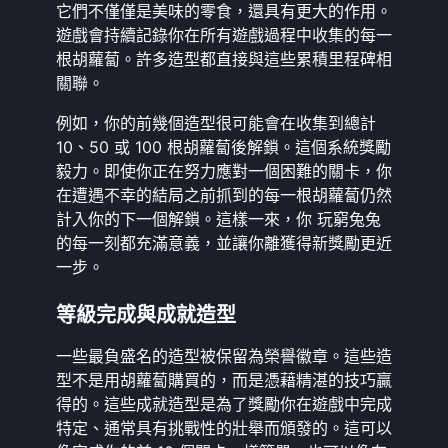
它們不僅僅是美味的零食，還具有更大的作用。
遊戲會持續記錄你在所有遊戲過程中收集的每一
根胡蘿蔔。許多造型都直接與這些累積里程碑相
關聯。
例如，你的前幾個造型很可能會在收集到總計
10、50 或 100 根胡蘿蔔後解鎖。這個系統獎勵
毅力。即使你正在努力應對一個困難的關卡，你
在遭遇不幸的結局之前抓到的每一根胡蘿蔔仍然
計入你的下一個解鎖。這樣一來，你
玩窮兔兔
的每一刻都充滿意義，並讓你離獲得新獎勵更近
一步。
等級完成與成就造型
一些最負盛名的造型被保留為榮譽徽章。這些造
型不是用胡蘿蔔購買的，而是憑藉精湛的技巧贏
得的。這些成就造型是為了獎勵你在遊戲中完成
特定、通常具有挑戰性的壯舉而頒發的。這可以