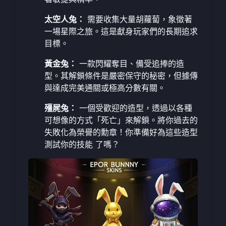
太空人兔：
需要收集大量胡蘿蔔，象徵著
一場星際之旅。這是獻身玩家們的長期追求
目標。
黃金兔：
一款閃耀奪目、備受追捧的造
型。其解鎖條件是嚴密保守的秘密，但據傳
與達成完美通關或極高分數有關。
殭屍兔：
一個受歡迎的造型，透過以各種
可想像的方式「死亡」來解鎖。將你過去的
失敗化為榮譽的勳章！你準備好為這些造型
測試你的技能
了嗎？