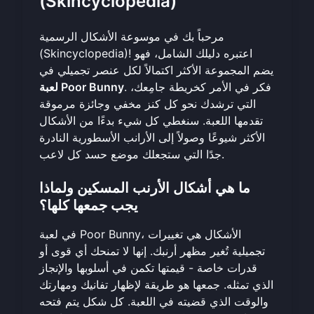
(Skincyclopedia)
مرحباً بك في موسوعة الأشكال الرسمية
(Skincyclopedia)! اعتبره دليلك الشامل، فهو
يضم المجموعة الأكثر اكتمالاً لكل عنصر تجميلي في
. فكر في الأمر كخريطة جامِعك،
لعبة Poor Bunny
التي ترشدك نحو كل كنز مخفي وجائزة مرموقة
تقدمها اللعبة. سنغطي كل شيء بدءًا من الأشكال
الأكثر شيوعًا وصولاً إلى الأرانب الأسطورية النادرة
جدًا التي ستجعلك موضع حسد كل لاعب.
ما هي أشكال الأرنب المسكين ولماذا
يجب جمعها كلها؟
في لعبة Poor Bunny، الأشكال هي تغييرات
تجميلية تُغير مظهر أرنبك. إنها لا تمنحك أي قوى أو
قدرات خاصة - قيمتها تكمن في أسلوبها والإنجاز
الذي تمثله. جمعها هو طريقة لإظهار تفانيك ومهارتك
والوقت الذي قضيته في اللعبة. كل شكل يتم فتحه