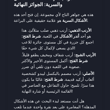
والسرية: الجوائز النهائية
هذه هي جواهر التاج لأي مجموعة. إن فتح أحد هذه
هو علامة حقيقية على البراعة.
الأشكال السرية
الأرنب الذهبي:
أرنب ذهبي صلب متلألئ. هذا
هو أحد
أندر الأشكال
في اللعبة.
شرط الفتح:
اجمع كل جزرة في كل مستوى. جائزة للاعب
الذي يسعى لإكمال كل شيء حقًا!
الأرنب الشبح:
أرنب شفاف ومخيف يطفو قليلاً.
شرط الفتح:
أكمل المستوى الأخير والأكثر
صعوبة في اللعبة دون تلقي أي ضرر.
الأصلي:
أرنب مصمم بالبكسل ليبدو كشخصية
ألعاب أركيد قديمة.
شرط الفتح:
غالبًا ما يكون
هذا سرًا. تلميح: حاول التفاعل مع العناصر في
القائمة الرئيسية أو شارة النهاية!
هل أنت مستعد لبدء البحث عن هذه الأشكال
المذهلة؟ المغامرة على بعد نقرة واحدة عندما
تلعب