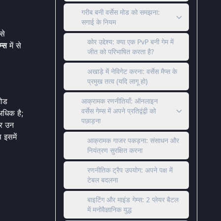
गरीब बनी वर्सेस मोड को समझना:
सगाई के नियम
से
कोर उद्देश्य: क्या एक PvP बनी गेम में
म्स
में से
जीत को परिभाषित करता है?
अखाड़े में नेविगेट करना: वर्सेस मैप्स के
प्रमुख तत्व (यदि लागू हो)
मोड
आक्रामक रणनीतियाँ: ऑनलाइन
वर्सेस गेम्स में अपने प्रतिद्वंद्वी को
अधिक है;
पछाड़ना
और उन
 इसमें
आक्रामक गाजर पकड़ना: संसाधन और
नियंत्रण सुरक्षित करना
रणनीतिक ट्रैप उपयोग: अपने पक्ष में
टेबल बदलना
बाइटिंग और माइंड गेम्स: 2 प्लेयर बैटल
में मनोवैज्ञानिक युद्ध