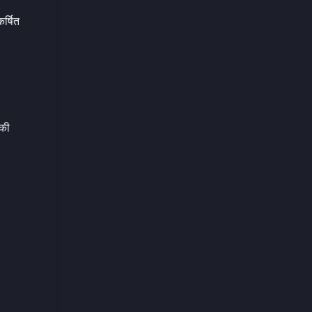
र्षित
 की