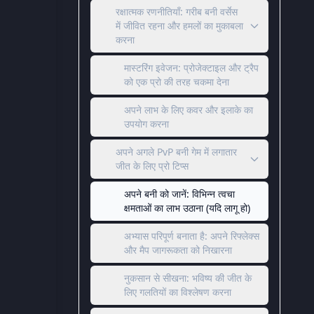
रक्षात्मक रणनीतियाँ: गरीब बनी वर्सेस
में जीवित रहना और हमलों का मुकाबला
करना
मास्टरिंग इवेजन: प्रोजेक्टाइल और ट्रैप
को एक प्रो की तरह चकमा देना
अपने लाभ के लिए कवर और इलाके का
उपयोग करना
अपने अगले PvP बनी गेम में लगातार
जीत के लिए प्रो टिप्स
अपने बनी को जानें: विभिन्न त्वचा
क्षमताओं का लाभ उठाना (यदि लागू हो)
अभ्यास परिपूर्ण बनाता है: अपने रिफ्लेक्स
और मैप जागरूकता को निखारना
नुकसान से सीखना: भविष्य की जीत के
लिए गलतियों का विश्लेषण करना