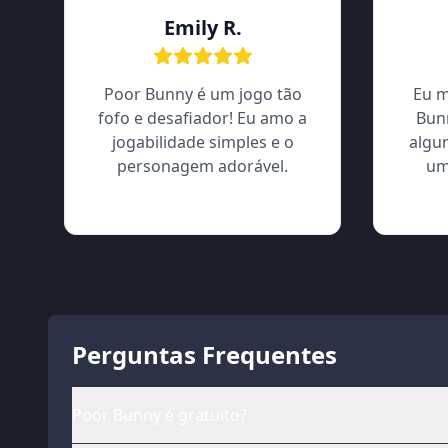
Emily R.
Poor Bunny é um jogo tão
Eu m
fofo e desafiador! Eu amo a
Bun
jogabilidade simples e o
algu
personagem adorável.
um
Perguntas Frequentes
Poor Bunny é gratuito?