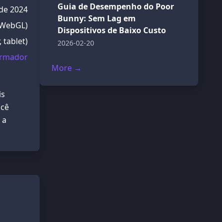
Guia de Desempenho do Poor
 de 2024
Bunny: Sem Lag em
 WebGL)
Dispositivos de Baixo Custo
 tablet)
2026-02-20
ormador
More →
is
ocê
 a