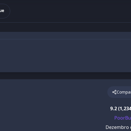
ue
Compar
9.2 (1,23
PoorBu
Dezembro 