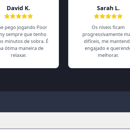
David K.
Sarah L.
e pego jogando Poor
Os níveis ficam
ny sempre que tenho
progressivamente ma
ns minutos de sobra. É
difíceis, me manten
a ótima maneira de
engajado e querend
relaxar.
melhorar.