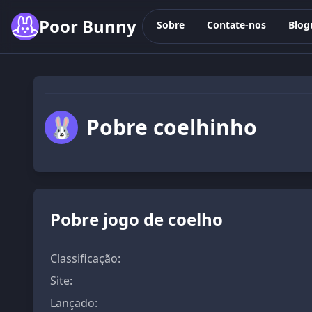
Skip to main content
Poor Bunny
Sobre
Contate-nos
Blog
🐰
Pobre coelhinho
Pobre jogo de coelho
Classificação
:
Site
:
Lançado
: