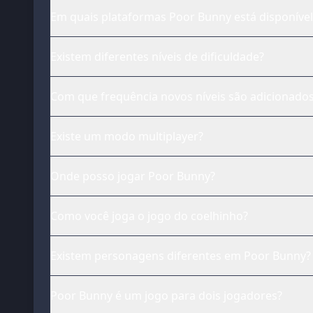
Em quais plataformas Poor Bunny está disponível
Existem diferentes níveis de dificuldade?
Com que frequência novos níveis são adicionado
Existe um modo multiplayer?
Onde posso jogar Poor Bunny?
Como você joga o jogo do coelhinho?
Existem personagens diferentes em Poor Bunny?
Poor Bunny é um jogo para dois jogadores?