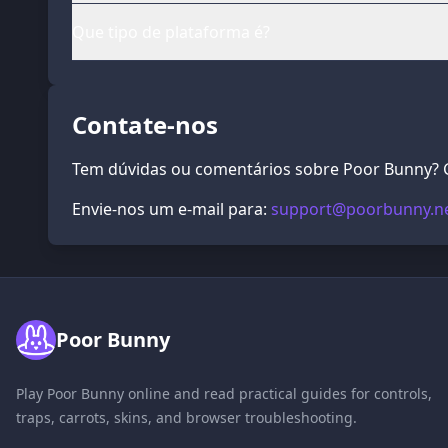
Que tipo de plataforma é?
Contate-nos
Tem dúvidas ou comentários sobre Poor Bunny? G
Envie-nos um e-mail para:
support@poorbunny.n
Poor Bunny
Play Poor Bunny online and read practical guides for controls,
traps, carrots, skins, and browser troubleshooting.