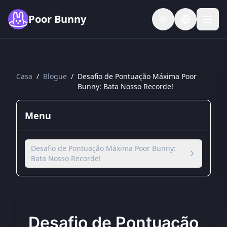
Skip to main content
Poor Bunny
Casa
/
Blogue
/
Desafio de Pontuação Máxima Poor
Bunny: Bata Nosso Recorde!
Menu
Desafio de Pontuação Máxima Poor Bunny:
Bata Nosso Recorde!
Desafio de Pontuação