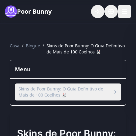
Skip to main content
Poor Bunny
Casa
/
Blogue
/
Skins de Poor Bunny: O Guia Definitivo
de Mais de 100 Coelhos 🐰
Menu
Skins de Poor Bunny: O Guia Definitivo de
Mais de 100 Coelhos 🐰
Skins de Poor Bunny: