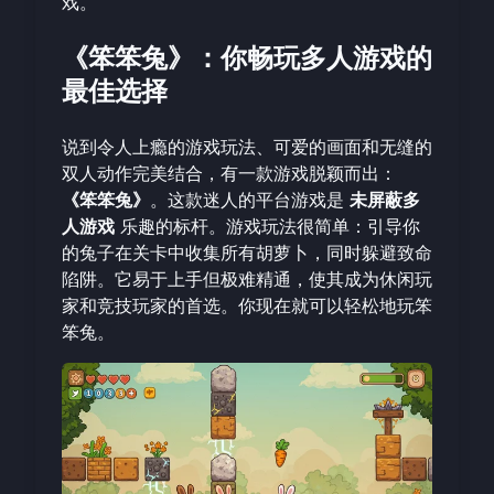
戏。
《笨笨兔》：你畅玩多人游戏的
最佳选择
说到令人上瘾的游戏玩法、可爱的画面和无缝的
双人动作完美结合，有一款游戏脱颖而出：
《笨笨兔》
。这款迷人的平台游戏是
未屏蔽多
人游戏
乐趣的标杆。游戏玩法很简单：引导你
的兔子在关卡中收集所有胡萝卜，同时躲避致命
陷阱。它易于上手但极难精通，使其成为休闲玩
家和竞技玩家的首选。你现在就可以轻松地
玩笨
笨兔
。