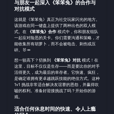
与朋友一起深入《笨笨兔》的合作与
对抗模式
这就是《笨笨兔》真正为社交玩家闪光的地方。
该游戏在同一键盘上提供了两种出色的双人模
式。在
《笨笨兔》合作
模式中，你和朋友组队
一起应对险恶的关卡。你们需要沟通和策略，才
能收集所有胡萝卜，而不会被电击、刺伤或压
碎。🐰🥕
想一较高下？切换到
《笨笨兔》对抗
模式！在
这里，目标不仅仅是生存——而是要比你的对手
活得更久，成为最后的幸存者。它快速、疯狂，
是确定谁拥有更卓越跳跃技能的绝佳方式。这种
1v1 挑战非常适合解决友谊赛的恩怨，并赢得吹
嘘的权利。准备好迎接挑战了吗？
开始你的游
戏
。
适合任何休息时间的快速、令人上瘾