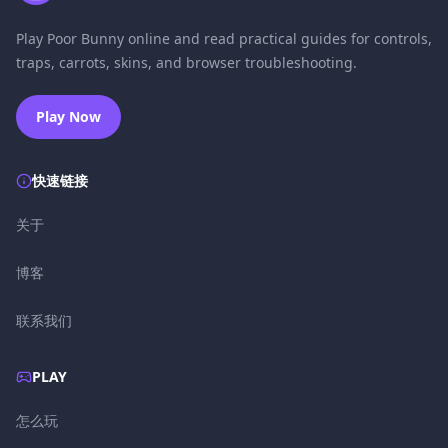
Play Poor Bunny online and read practical guides for controls,
traps, carrots, skins, and browser troubleshooting.
Play Now
快速链接
关于
博客
联系我们
PLAY
怎么玩