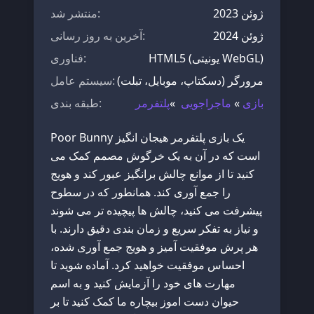
ژوئن 2023
:
منتشر شد
ژوئن 2024
:
آخرین به روز رسانی
HTML5 (یونیتی WebGL)
:
فناوری
مرورگر (دسکتاپ، موبایل، تبلت)
:
سیستم عامل
بازی
»
ماجراجویی
»
پلتفرمر
:
طبقه بندی
Poor Bunny یک بازی پلتفرمر هیجان انگیز
است که در آن به یک خرگوش مصمم کمک می
کنید تا از موانع چالش برانگیز عبور کند و هویج
را جمع آوری کند. همانطور که در سطوح
پیشرفت می کنید، چالش ها پیچیده تر می شوند
و نیاز به تفکر سریع و زمان بندی دقیق دارند. با
هر پرش موفقیت آمیز و هویج جمع آوری شده،
احساس موفقیت خواهید کرد. آماده شوید تا
مهارت های خود را آزمایش کنید و به اسم
حیوان دست اموز بیچاره ما کمک کنید تا بر