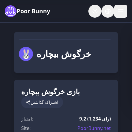
Skip to main content
Poor Bunny
v1.0.0
خرگوش بیچاره
🐰
بازی خرگوش بیچاره
اشتراک گذاشتن
9.2 (1,234 رای)
:
امتیاز
Site
:
PoorBunny.net