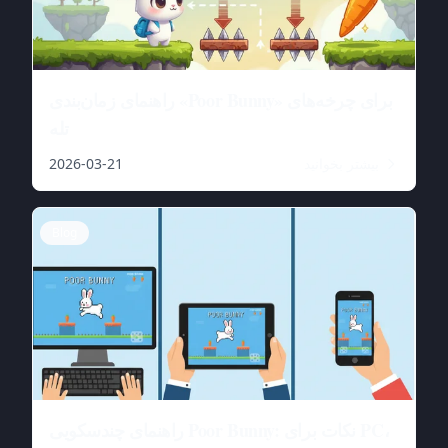
راهنمای زمان‌بندی «Poor Bunny» برای چرخه‌های
تله
بیشتر بخوانید
2026-03-21
Blog
راهنمای چندسکویی Poor Bunny: نکات برای PC،